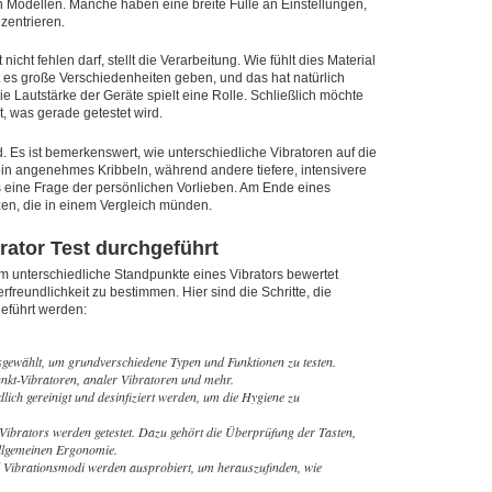
 Modellen. Manche haben eine breite Fülle an Einstellungen,
zentrieren.
nicht fehlen darf, stellt die Verarbeitung. Wie fühlt dies Material
t es große Verschiedenheiten geben, und das hat natürlich
e Lautstärke der Geräte spielt eine Rolle. Schließlich möchte
, was gerade getestet wird.
d. Es ist bemerkenswert, wie unterschiedliche Vibratoren auf die
n angenehmes Kribbeln, während andere tiefere, intensivere
es eine Frage der persönlichen Vorlieben. Am Ende eines
izen, die in einem Vergleich münden.
brator Test durchgeführt
em unterschiedliche Standpunkte eines Vibrators bewertet
freundlichkeit zu bestimmen. Hier sind die Schritte, die
geführt werden:
sgewählt, um grundverschiedene Typen und Funktionen zu testen.
nkt-Vibratoren, analer Vibratoren und mehr.
dlich gereinigt und desinfiziert werden, um die Hygiene zu
brators werden getestet. Dazu gehört die Überprüfung der Tasten,
llgemeinen Ergonomie.
nd Vibrationsmodi werden ausprobiert, um herauszufinden, wie