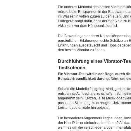
Ein anderes Merkmal des besten Vibrators kö
müsse beim Entspannen in der Badewanne aufpa
im Wasser in vollen Zügen zu genießen. Und w
Ladegerät sorgt dafür, dass der Spaß nie zu k
Akku kurz vor dem Höhepunkt leer ist.
Die Bewertungen anderer Nutzer können ebenfa
persönlichen Erfahrungen echte Schätze an E
Erfahrungen ausgetauscht und Tipps gegeben.
den besten Vibrator zu finden.
Durchführung eines Vibrator-Te
Testkriterien
Ein Vibrator-Test wird in der Regel durch di
Benutzerfreundlichkeit durchgeführt, um die
Sobald die Modelle festgelegt sind, geht es a
entspannte Atmosphäre zu schaffen. Schließlich
angenehm sein. Kerzen, leise Musik oder viel
passende Stimmung zu erzeugen. Jetzt kommt 
Leistungspotenziale hin getestet.
Ein besonderes Augenmerk liegt auf der Han
der Hand? Ist er einfach zu bedienen? All das 
wenn es um die verschiedenartigen Intensitäts