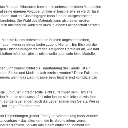
t das Material. Vibratoren kommen in unterschiedlichen Materialien
hat seine eigenen Vorzüge. Silikon ist beispielsweise weich, lässt
 auf der Haut an. Glas hingegen kann für eine ausgesprochen
r langlebig. Die Wahl des Materials kann also einen großen
sich unsicher ist, kann sich auch in einem Fachgeschäft beraten
n.
le. Manche Nutzer möchten beim Spielen ungestört bleiben,
aben, wenn es etwas lauter zugeht. Hier gilt: Ein Blick auf die
gen Entscheidungen zu treffen. Oft geben Hersteller an, wie laut
g bleiben möchten, gibt es mittlerweile auch sehr leise Modelle,
n den Sinn kommt, bildet die Handhabung des Geräts. Ist ein
edene Stufen und Modi einfach erreicht werden? Diese Faktoren
Freude, wenn das Lieblingsspielzeug frustrierend kompliziert zu
e. Ein guter Vibrator sollte leicht zu reinigen sein. Hygiene
ten Modelle sind wasserfest oder lassen sich leicht abwischen.
fühl, sondern verlängert auch die Lebensdauer des Geräts. Wer in
n, hat länger Freude daran.
brator Empfehlungen gehört: Eine gute Vorbereitung kann Wunder
tmosphäre – das alles kann die Erfahrung intensivieren.
 oder Kerzenlicht. So wird aus einem einfachen Moment ein