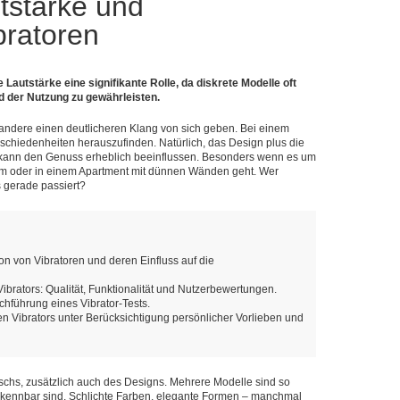
tstärke und
bratoren
 Lautstärke eine signifikante Rolle, da diskrete Modelle oft
 der Nutzung zu gewährleisten.
 andere einen deutlicheren Klang von sich geben. Bei einem
erschiedenheiten herauszufinden. Natürlich, das Design plus die
ke kann den Genuss erheblich beeinflussen. Besonders wenn es um
 oder in einem Apartment mit dünnen Wänden geht. Wer
 gerade passiert?
on von Vibratoren und deren Einfluss auf die
ibrators: Qualität, Funktionalität und Nutzerbewertungen.
rchführung eines Vibrator-Tests.
n Vibrators unter Berücksichtigung persönlicher Vorlieben und
uschs, zusätzlich auch des Designs. Mehrere Modelle sind so
g erkennbar sind. Schlichte Farben, elegante Formen – manchmal