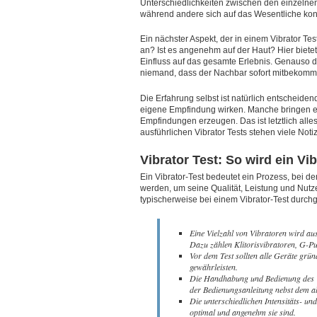
Unterschiedlichkeiten zwischen den einzelnen
während andere sich auf das Wesentliche kon
Ein nächster Aspekt, der in einem Vibrator Test 
an? Ist es angenehm auf der Haut? Hier biete
Einfluss auf das gesamte Erlebnis. Genauso di
niemand, dass der Nachbar sofort mitbekommt
Die Erfahrung selbst ist natürlich entscheiden
eigene Empfindung wirken. Manche bringen ei
Empfindungen erzeugen. Das ist letztlich all
ausführlichen Vibrator Tests stehen viele Not
Vibrator Test: So wird ein Vi
Ein Vibrator-Test bedeutet ein Prozess, bei d
werden, um seine Qualität, Leistung und Nutzer
typischerweise bei einem Vibrator-Test durch
Eine Vielzahl von Vibratoren wird au
Dazu zählen Klitorisvibratoren, G-Pu
Vor dem Test sollten alle Geräte grün
gewährleisten.
Die Handhabung und Bedienung des Vi
der Bedienungsanleitung nebst dem a
Die unterschiedlichen Intensitäts- u
optimal und angenehm sie sind.