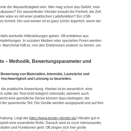
nnte die Wasserfestigkeit sein. Wer mag schon das Gefühl, man
ssen? Ein wasserfester Vibrator erlaubt die Freiheit, die Zeit
ie wäre es mit einer praktischen Ladefunktion? Ein USB-
urz kommt. Hin und wieder ist es ganz schön ärgerlich, wenn der
lls wertvolle Hilfestellungen geben. Oft entstehen aus
mpfehlungen. In sozialen Medien oder speziellen Foren werden
 Manchmal hilft es, von den Erlebnissen anderer zu lernen, um
sts – Methodik, Bewertungsparameter und
e Bewertung von Materialien, Intensität, Lautstärke und
 Hochwertigkeit und Leistung zu beurteilen.
n die praktische Anwendung. Hierbei ist es wesentlich, eine
 sollte der Test nicht lediglich informativ, vielmehr auch
leicht eine gemütliche Decke können dazu beitragen, die
der spannende Teil: Die Geräte werden ausgepackt und auf ihre
dhabung. Liegt der
https://www.bester-vibrator.de/
Vibrator gut in
spielt eine essentielle Rolle. Danach wird es noch interessanter,
stufen und Funktionen geht. Oft zeigen sich hier große