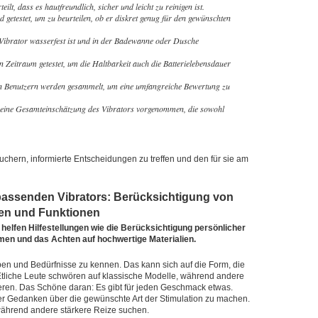
ilt, dass es hautfreundlich, sicher und leicht zu reinigen ist.
getestet, um zu beurteilen, ob er diskret genug für den gewünschten
er Vibrator wasserfest ist und in der Badewanne oder Dusche
 Zeitraum getestet, um die Haltbarkeit auch die Batterielebensdauer
n Benutzern werden gesammelt, um eine umfangreiche Bewertung zu
eine Gesamteinschätzung des Vibrators vorgenommen, die sowohl
rauchern, informierte Entscheidungen zu treffen und den für sie am
passenden Vibrators: Berücksichtigung von
lien und Funktionen
helfen Hilfestellungen wie die Berücksichtigung persönlicher
rmen und das Achten auf hochwertige Materialien.
eben und Bedürfnisse zu kennen. Das kann sich auf die Form, die
 Etliche Leute schwören auf klassische Modelle, während andere
ssieren. Das Schöne daran: Es gibt für jeden Geschmack etwas.
her Gedanken über die gewünschte Art der Stimulation zu machen.
ährend andere stärkere Reize suchen.