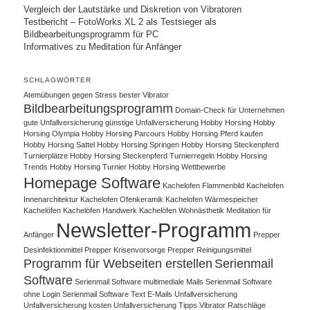
Vergleich der Lautstärke und Diskretion von Vibratoren
Testbericht – FotoWorks XL 2 als Testsieger als
Bildbearbeitungsprogramm für PC
Informatives zu Meditation für Anfänger
SCHLAGWÖRTER
Atemübungen gegen Stress
bester Vibrator
Bildbearbeitungsprogramm
Domain-Check für Unternehmen
gute Unfallversicherung
günstige Unfallversicherung
Hobby Horsing
Hobby
Horsing Olympia
Hobby Horsing Parcours
Hobby Horsing Pferd kaufen
Hobby Horsing Sattel
Hobby Horsing Springen
Hobby Horsing Steckenpferd
Turnierplätze
Hobby Horsing Steckenpferd Turnierregeln
Hobby Horsing
Trends
Hobby Horsing Turnier
Hobby Horsing Wettbewerbe
Homepage Software
Kachelofen Flammenbild
Kachelofen
Innenarchitektur
Kachelofen Ofenkeramik
Kachelofen Wärmespeicher
Kachelöfen
Kachelöfen Handwerk
Kachelöfen Wohnästhetik
Meditation für
Newsletter-Programm
Anfänger
Prepper
Desinfektionmittel
Prepper Krisenvorsorge
Prepper Reinigungsmittel
Programm für Webseiten erstellen
Serienmail
Software
Serienmail Software multimediale Mails
Serienmail Software
ohne Login
Serienmail Software Text E-Mails
Unfallversicherung
Unfallversicherung kosten
Unfallversicherung Tipps
Vibrator Ratschläge