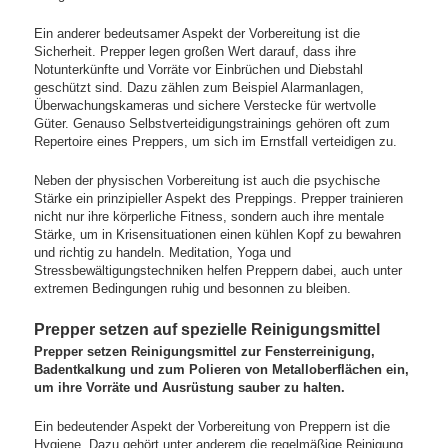
Ein anderer bedeutsamer Aspekt der Vorbereitung ist die
Sicherheit. Prepper legen großen Wert darauf, dass ihre
Notunterkünfte und Vorräte vor Einbrüchen und Diebstahl
geschützt sind. Dazu zählen zum Beispiel Alarmanlagen,
Überwachungskameras und sichere Verstecke für wertvolle
Güter. Genauso Selbstverteidigungstrainings gehören oft zum
Repertoire eines Preppers, um sich im Ernstfall verteidigen zu.
Neben der physischen Vorbereitung ist auch die psychische
Stärke ein prinzipieller Aspekt des Preppings. Prepper trainieren
nicht nur ihre körperliche Fitness, sondern auch ihre mentale
Stärke, um in Krisensituationen einen kühlen Kopf zu bewahren
und richtig zu handeln. Meditation, Yoga und
Stressbewältigungstechniken helfen Preppern dabei, auch unter
extremen Bedingungen ruhig und besonnen zu bleiben.
Prepper setzen auf spezielle Reinigungsmittel
Prepper setzen Reinigungsmittel zur Fensterreinigung,
Badentkalkung und zum Polieren von Metalloberflächen ein,
um ihre Vorräte und Ausrüstung sauber zu halten.
Ein bedeutender Aspekt der Vorbereitung von Preppern ist die
Hygiene. Dazu gehört unter anderem die regelmäßige Reinigung