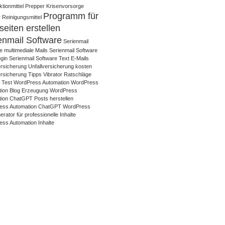
tionmittel
Prepper Krisenvorsorge
Programm für
 Reinigungsmittel
eiten erstellen
enmail Software
Serienmail
e multimediale Mails
Serienmail Software
gin
Serienmail Software Text E-Mails
ersicherung
Unfallversicherung kosten
ersicherung Tipps
Vibrator Ratschläge
r Test
WordPress Automation
WordPress
ion Blog Erzeugung
WordPress
ion ChatGPT Posts herstellen
ess Automation ChatGPT WordPress
rator für professionelle Inhalte
ss Automation Inhalte