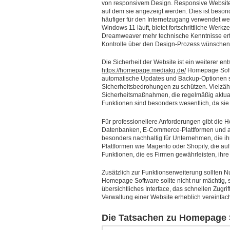
von responsivem Design. Responsive Websites
auf dem sie angezeigt werden. Dies ist besond
häufiger für den Internetzugang verwendet w
Windows 11 läuft, bietet fortschrittliche Wer
Dreamweaver mehr technische Kenntnisse erfor
Kontrolle über den Design-Prozess wünschen
Die Sicherheit der Website ist ein weiterer e
https://homepage.mediakg.de/
Homepage Softwa
automatische Updates und Backup-Optionen s
Sicherheitsbedrohungen zu schützen. Vielzäh
Sicherheitsmaßnahmen, die regelmäßig aktual
Funktionen sind besonders wesentlich, da sie h
Für professionellere Anforderungen gibt die 
Datenbanken, E-Commerce-Plattformen und an
besonders nachhaltig für Unternehmen, die ih
Plattformen wie Magento oder Shopify, die 
Funktionen, die es Firmen gewährleisten, ihre
Zusätzlich zur Funktionserweiterung sollten N
Homepage Software sollte nicht nur mächtig, so
übersichtliches Interface, das schnellen Zugrif
Verwaltung einer Website erheblich vereinfac
Die Tatsachen zu Homepage 