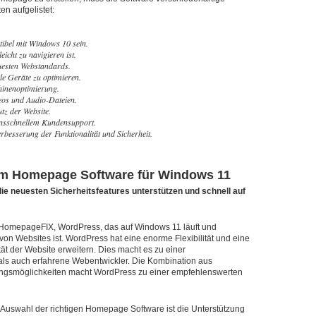
en aufgelistet:
ibel mit Windows 10 sein.
eicht zu navigieren ist.
euesten Webstandards.
ile Geräte zu optimieren.
hinenoptimierung.
deos und Audio-Dateien.
tz der Website.
onsschnellem Kundensupport.
besserung der Funktionalität und Sicherheit.
um Homepage Software für Windows 11
e neuesten Sicherheitsfeatures unterstützen und schnell auf
 HomepageFIX, WordPress, das auf Windows 11 läuft und
 von Websites ist. WordPress hat eine enorme Flexibilität und eine
tät der Website erweitern. Dies macht es zu einer
als auch erfahrene Webentwickler. Die Kombination aus
rungsmöglichkeiten macht WordPress zu einer empfehlenswerten
r Auswahl der richtigen Homepage Software ist die Unterstützung