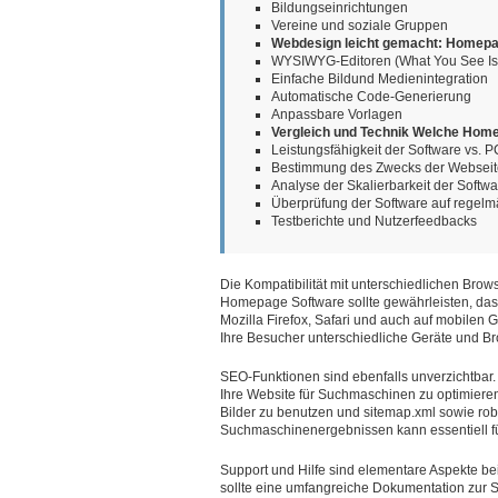
Bildungseinrichtungen
Vereine und soziale Gruppen
Webdesign leicht gemacht: Homepa
WYSIWYG-Editoren (What You See Is
Einfache Bildund Medienintegration
Automatische Code-Generierung
Anpassbare Vorlagen
Vergleich und Technik Welche Homep
Leistungsfähigkeit der Software vs. P
Bestimmung des Zwecks der Webseite
Analyse der Skalierbarkeit der Softwa
Überprüfung der Software auf regel
Testberichte und Nutzerfeedbacks
Die Kompatibilität mit unterschiedlichen Brows
Homepage Software sollte gewährleisten, das
Mozilla Firefox, Safari und auch auf mobilen
Ihre Besucher unterschiedliche Geräte und B
SEO-Funktionen sind ebenfalls unverzichtbar. 
Ihre Website für Suchmaschinen zu optimieren.
Bilder zu benutzen und sitemap.xml sowie robot
Suchmaschinenergebnissen kann essentiell für
Support und Hilfe sind elementare Aspekte 
sollte eine umfangreiche Dokumentation zur So