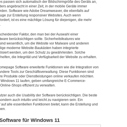
 passen sich automatisch der Bildschirmgröße des Geräts an,
ers angebracht in einer Zeit, in der mobile Geräte immer
erden. Software wie Adobe Dreamweaver, die ebenfalls auf
kzeuge zur Erstellung responsiver Websites. Auch wenn
dert, ist es eine mächtige Lösung für diejenigen, die mehr
.
ntscheidender Faktor, den man bei der Auswahl einer
re berücksichtigen sollte. Sicherheitsfeatures wie
ind wesentlich, um die Website vor Malware und anderen
lige moderne Website-Baukästen haben integrierte
isiert werden, um den Schutz zu gewährleisten. Solche
elfen, die Integrität und Verfügbarkeit der Website zu erhalten.
Homepage Software erweiterte Funktionen wie die Integration von
dere Tools zur Geschäftsverwaltung. Diese Funktionen sind
re Produkte oder Dienstleistungen online verkaufen möchten.
auf Windows 11 laufen, geben umfangreiche E-Commerce-
 Online-Shops effizient zu verwalten.
utzer auch die Usability der Software berücksichtigen. Die beste
ndern auch intuitiv und leicht zu navigieren sein. Ein
f auf alle essentiellen Funktionen bietet, kann die Erstellung und
hen.
Software für Windows 11