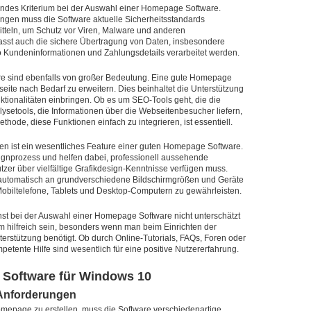
dendes Kriterium bei der Auswahl einer Homepage Software.
en muss die Software aktuelle Sicherheitsstandards
tteln, um Schutz vor Viren, Malware und anderen
fasst auch die sichere Übertragung von Daten, insbesondere
undeninformationen und Zahlungsdetails verarbeitet werden.
tware sind ebenfalls von großer Bedeutung. Eine gute Homepage
eite nach Bedarf zu erweitern. Dies beinhaltet die Unterstützung
ktionalitäten einbringen. Ob es um SEO-Tools geht, die die
ysetools, die Informationen über die Webseitenbesucher liefern,
hode, diese Funktionen einfach zu integrieren, ist essentiell.
en ist ein wesentliches Feature einer guten Homepage Software.
gnprozess und helfen dabei, professionell aussehende
tzer über vielfältige Grafikdesign-Kenntnisse verfügen muss.
 automatisch an grundverschiedene Bildschirmgrößen und Geräte
Mobiltelefone, Tablets und Desktop-Computern zu gewährleisten.
nst bei der Auswahl einer Homepage Software nicht unterschätzt
 hilfreich sein, besonders wenn man beim Einrichten der
rstützung benötigt. Ob durch Online-Tutorials, FAQs, Foren oder
petente Hilfe sind wesentlich für eine positive Nutzererfahrung.
Software für Windows 10
 Anforderungen
mepage zu erstellen, muss die Software verschiedenartige