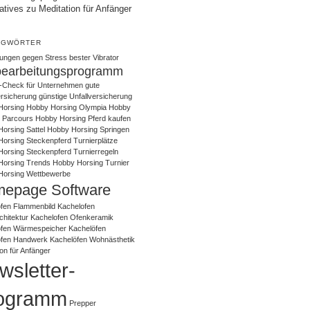
atives zu Meditation für Anfänger
AGWÖRTER
ungen gegen Stress
bester Vibrator
bearbeitungsprogramm
-Check für Unternehmen
gute
ersicherung
günstige Unfallversicherung
Horsing
Hobby Horsing Olympia
Hobby
 Parcours
Hobby Horsing Pferd kaufen
orsing Sattel
Hobby Horsing Springen
orsing Steckenpferd Turnierplätze
orsing Steckenpferd Turnierregeln
Horsing Trends
Hobby Horsing Turnier
Horsing Wettbewerbe
epage Software
fen Flammenbild
Kachelofen
chitektur
Kachelofen Ofenkeramik
ofen Wärmespeicher
Kachelöfen
öfen Handwerk
Kachelöfen Wohnästhetik
ion für Anfänger
wsletter-
ogramm
Prepper