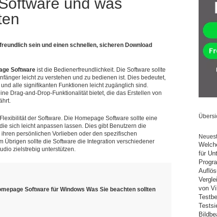
Software und was
ten
reundlich sein und einen schnellen, sicheren Download
ge Software
ist die Bedienerfreundlichkeit. Die Software sollte
Anfänger leicht zu verstehen und zu bedienen ist. Dies bedeutet,
e und alle signifikanten Funktionen leicht zugänglich sind.
ine Drag-and-Drop-Funktionalität bietet, die das Erstellen von
hrt.
Übersi
 Flexibilität der Software. Die Homepage Software sollte eine
ie sich leicht anpassen lassen. Dies gibt Benutzern die
 ihren persönlichen Vorlieben oder den spezifischen
Neuest
m Übrigen sollte die Software die Integration verschiedener
Welche
dio zielstrebig unterstützen.
für U
Progra
Auflös
Vergle
von Vi
omepage Software für Windows Was Sie beachten sollten
Testbe
Testsi
Bildbe