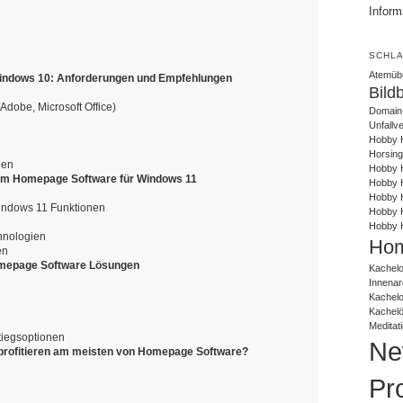
Inform
SCHL
Atemüb
indows 10: Anforderungen und Empfehlungen
Bild
 Adobe, Microsoft Office)
Domain
Unfallv
Hobby 
Horsing
nen
Hobby H
 um Homepage Software für Windows 11
Hobby H
Hobby H
indows 11 Funktionen
Hobby 
Hobby 
hnologien
Hom
en
Homepage Software Lösungen
Kachelo
Innenar
Kachel
Kachel
Meditat
tiegsoptionen
Ne
profitieren am meisten von Homepage Software?
Pr