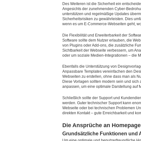
Des Weiteren ist die Sicherheit ein entschei
Angesichts der zunehmenden Cyber-Bedrohung
unterstützen und regelmäßige Updates übermi
Sicherheitsrisiken zu gewährleisten. Dies um
wenn es um E-Commerce-Webseiten geht, wo K
Die Flexibilität und Erweiterbarkeit der Sof
Software sollte dem Nutzer erlauben, die Webs
von Plugins oder Add-ons, die zusätzliche Fun
Sichtbarkeit der Webseite verbessern, um Anal
oder um soziale Medien-Integrationen – die Met
Ebenfalls die Unterstützung von Designvorlag
Anpassbare Templates vereinfachen den Desi
Webseiten zu erstellen, ohne dass man als Nu
Diese Vorlagen sollten modern sein und sich
anpassen, um eine optimale Darstellung auf 
Schließlich sollte der Support und Kundendie
werden. Guter technischer Support kann enorm
Webseite oder bei technischen Problemen Unte
direkten Kontakt – gute Erreichbarkeit und kom
Die Ansprüche an Homepage 
Grundsätzliche Funktionen und
Um eine optimale und benutzerfreundliche Ho