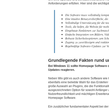
Anforderungen erfüllen. Hier sind die wichtigst
Die Software muss vollständig kompat
Eine intuitive Benutzeroberfläche, die l
Vollständige Unterstützung für die n
Tools, die helfen, die Website für mob
Eingebaute Funktionen zur Suchmasc
Einfache Integration von Bildern, Vi
Robuste Sicherheitsoptionen zum Schu
Zugang zu zuverlässigem und reakti
Regelmäßige Software-Updates zur Ver
Grundlegende Fakten rund 
Bei Windows 11 sollte Homepage Software di
Updates reagieren.
Neben Wix gibt es auch andere Software wie
ebenfalls eine beliebte Wahl für das Erstellen
große Auswahl an Plugins, die die Funktionali
ausgezeichneten Option für sowohl Anfänger 
Nutzerfreundlichkeit und mächtigen Erweite
Homepage Software.
Ein zusätzlicher fundamentaler Aspekt bei de