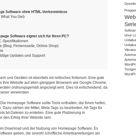
Desinfek
Prepper
ge Software ohne HTML-Vorkenntnisse
Webs
 What You Get)
Seri
Softwar
ohne Lo
age Software eignet sich für Ihren PC?
Unfallv
C-Spezifikationen
Unfallv
 (Blog, Firmensseite, Online-Shop)
Vibrato
re
Automat
mäßige Updates und Support
Automat
WordPr
Textgene
WordPre
ern und Geräten ist ebenfalls ein kritisches Kriterium. Eine gute
s Ihre Website auf allen gängigen Browsern wie Google Chrome,
 Geräten ordnungsgemäß angezeigt wird. Dies ist entscheidend, da
rowser verwenden.
Die Homepage Software sollte Tools enthalten, die Ihnen helfen,
 Dazu zählen die Mittel, Meta-Tags zu bearbeiten, Alt-Tags für
s.txt-Dateien zu erstellen. Eine gute Platzierung in
 den Erfolg Ihrer Website sein.
beim Download und der Nutzung von Homepage Software. Es
ftware geben, die sowohl schriftliche Arbeitsanleitungen als