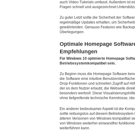
auch Video-Tutorials umfasst. Außerdem ist e
Fragen schnell und ausgezeichnet Unterstützu
Zu guter Letzt sollte die Sicherheit der Soft
regelmäßige Updates erhalten, um Sicherheitsl
gewährleisten. Genauso Features wie Backup
Überlegungen.
Optimale Homepage Software
Empfehlungen
Für Windows 10 optimierte Homepage Softwa
Betriebssystemkompatibel sein.
Zu Beginn muss die Homepage Software benutz
die Software eine intuitive Benutzeroberfläche
Drop-Funktionen und schnellen Zugriff auf Hi
der es dem Nutzer erlaubt, die Webseite direkt
besonders wertvoll. Diese Visualisierungshilf
ohne tiefgreifende technische Kenntnisse, ide
Ein anderer bedeutsamer Aspekt ist die Komp
sollte reibungslos auf diesem Betriebssystem
älteren Versionen von Windows kompatibel sei
von Windows weiterhin einwandfrei funktioni
weiterführen kann.