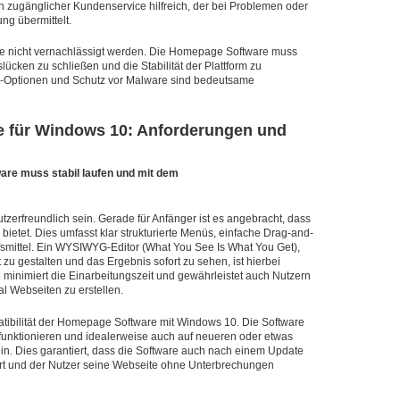
in zugänglicher Kundenservice hilfreich, der bei Problemen oder
ng übermittelt.
ware nicht vernachlässigt werden. Die Homepage Software muss
ücken zu schließen und die Stabilität der Plattform zu
-Optionen und Schutz vor Malware sind bedeutsame
 für Windows 10: Anforderungen und
re muss stabil laufen und mit dem
erfreundlich sein. Gerade für Anfänger ist es angebracht, dass
 bietet. Dies umfasst klar strukturierte Menüs, einfache Drag-and-
lfsmittel. Ein WYSIWYG-Editor (What You See Is What You Get),
 zu gestalten und das Ergebnis sofort zu sehen, ist hierbei
e minimiert die Einarbeitungszeit und gewährleistet auch Nutzern
al Webseiten zu erstellen.
atibilität der Homepage Software mit Windows 10. Die Software
 funktionieren und idealerweise auch auf neueren oder etwas
n. Dies garantiert, dass die Software auch nach einem Update
ert und der Nutzer seine Webseite ohne Unterbrechungen