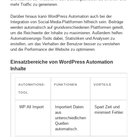
mehr Traffic zu generieren.
Darüber hinaus kann WordPress Automation auch bei der
Integration von Social-Media-Plattformen hilfreich sein. Beiträge
werden automatisch auf grundverschiedenen Plattformen geteilt,
um die Reichweite der Inhalte zu maximieren. Außerdem helfen
Automatisierungs-Tools dabei, Statistiken und Analysen zu
erstellen, um das Verhalten der Benutzer besser zu verstehen
und die Performance der Website zu optimieren.
Einsatzbereiche von WordPress Automation
Inhalte
AUTOMATIONS-
FUNKTIONEN
VORTEILE
B
TOOL
WP All Import
Importiert Daten
Spart Zeit und
A
aus
minimiert Fehler.
I
unterschiedlichen
P
Quellen
a
automatisch.