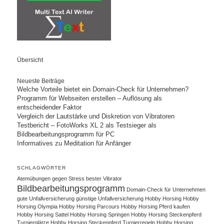
Übersicht
Neueste Beiträge
Welche Vorteile bietet ein Domain-Check für Unternehmen?
Programm für Webseiten erstellen – Auflösung als
entscheidender Faktor
Vergleich der Lautstärke und Diskretion von Vibratoren
Testbericht – FotoWorks XL 2 als Testsieger als
Bildbearbeitungsprogramm für PC
Informatives zu Meditation für Anfänger
SCHLAGWÖRTER
Atemübungen gegen Stress
bester Vibrator
Bildbearbeitungsprogramm
Domain-Check für Unternehmen
gute Unfallversicherung
günstige Unfallversicherung
Hobby Horsing
Hobby
Horsing Olympia
Hobby Horsing Parcours
Hobby Horsing Pferd kaufen
Hobby Horsing Sattel
Hobby Horsing Springen
Hobby Horsing Steckenpferd
Turnierplätze
Hobby Horsing Steckenpferd Turnierregeln
Hobby Horsing