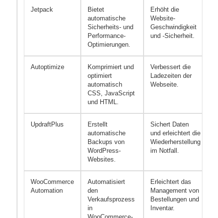
Jetpack
Bietet
Erhöht die
A
automatische
Website-
S
Sicherheits- und
Geschwindigkeit
u
Performance-
und -Sicherheit.
E
Optimierungen.
Autoptimize
Komprimiert und
Verbessert die
A
optimiert
Ladezeiten der
M
automatisch
Webseite.
D
CSS, JavaScript
L
und HTML.
UpdraftPlus
Erstellt
Sichert Daten
T
automatische
und erleichtert die
a
Backups von
Wiederherstellung
B
WordPress-
im Notfall.
o
Websites.
S
WooCommerce
Automatisiert
Erleichtert das
A
Automation
den
Management von
B
Verkaufsprozess
Bestellungen und
ü
in
Inventar.
u
WooCommerce-