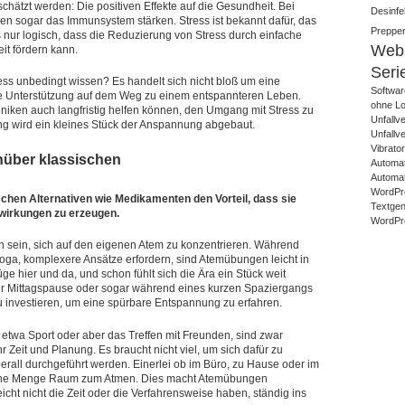
schätzt werden: Die positiven Effekte auf die Gesundheit. Bei
Desinfek
sogar das Immunsystem stärken. Stress ist bekannt dafür, das
Prepper
s nur logisch, dass die Reduzierung von Stress durch einfache
Webs
t fördern kann.
Seri
s unbedingt wissen? Es handelt sich nicht bloß um eine
Softwar
lle Unterstützung auf dem Weg zu einem entspannteren Leben.
ohne Lo
hniken auch langfristig helfen können, den Umgang mit Stress zu
Unfallv
ung wird ein kleines Stück der Anspannung abgebaut.
Unfallv
Vibrato
nüber klassischen
Automat
Automat
WordPr
chen Alternativen wie Medikamenten den Vorteil, dass sie
Textgene
wirkungen zu erzeugen.
WordPre
eich sein, sich auf den eigenen Atem zu konzentrieren. Während
oga, komplexere Ansätze erfordern, sind Atemübungen leicht in
üge hier und da, und schon fühlt sich die Ära ein Stück weit
der Mittagspause oder sogar während eines kurzen Spaziergangs
u investieren, um eine spürbare Entspannung zu erfahren.
 etwa Sport oder aber das Treffen mit Freunden, sind zwar
 Zeit und Planung. Es braucht nicht viel, um sich dafür zu
all durchgeführt werden. Einerlei ob im Büro, zu Hause oder im
kleine Menge Raum zum Atmen. Dies macht Atemübungen
icht nicht die Zeit oder die Verfahrensweise haben, ständig ins