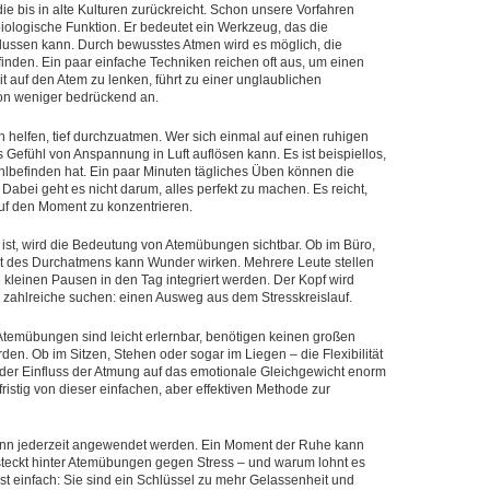
 bis in alte Kulturen zurückreicht. Schon unsere Vorfahren
biologische Funktion. Er bedeutet ein Werkzeug, das die
lussen kann. Durch bewusstes Atmen wird es möglich, die
nden. Ein paar einfache Techniken reichen oft aus, um einen
auf den Atem zu lenken, führt zu einer unglaublichen
tion weniger bedrückend an.
ch helfen, tief durchzuatmen. Wer sich einmal auf einen ruhigen
s Gefühl von Anspannung in Luft auflösen kann. Es ist beispiellos,
hlbefinden hat. Ein paar Minuten tägliches Üben können die
abei geht es nicht darum, alles perfekt zu machen. Es reicht,
auf den Moment zu konzentrieren.
 ist, wird die Bedeutung von Atemübungen sichtbar. Ob im Büro,
nt des Durchatmens kann Wunder wirken. Mehrere Leute stellen
e kleinen Pausen in den Tag integriert werden. Der Kopf wird
was zahlreiche suchen: einen Ausweg aus dem Stresskreislauf.
Atemübungen sind leicht erlernbar, benötigen keinen großen
n. Ob im Sitzen, Stehen oder sogar im Liegen – die Flexibilität
nn der Einfluss der Atmung auf das emotionale Gleichgewicht enorm
gfristig von dieser einfachen, aber effektiven Methode zur
kann jederzeit angewendet werden. Ein Moment der Ruhe kann
teckt hinter Atemübungen gegen Stress – und warum lohnt es
ist einfach: Sie sind ein Schlüssel zu mehr Gelassenheit und