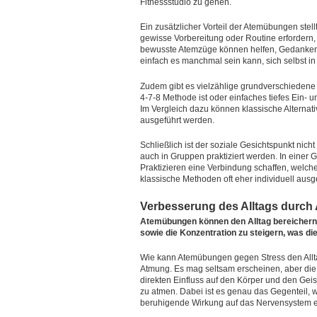
Fitnessstudio zu gehen.
Ein zusätzlicher Vorteil der Atemübungen stel
gewisse Vorbereitung oder Routine erfordern, 
bewusste Atemzüge können helfen, Gedanken z
einfach es manchmal sein kann, sich selbst in
Zudem gibt es vielzählige grundverschiedene 
4-7-8 Methode ist oder einfaches tiefes Ein- un
Im Vergleich dazu können klassische Alternat
ausgeführt werden.
Schließlich ist der soziale Gesichtspunkt nic
auch in Gruppen praktiziert werden. In eine
Praktizieren eine Verbindung schaffen, welche
klassische Methoden oft eher individuell ausg
Verbesserung des Alltags durch
Atemübungen können den Alltag bereichern, i
sowie die Konzentration zu steigern, was di
Wie kann Atemübungen gegen Stress den Alltag
Atmung. Es mag seltsam erscheinen, aber die 
direkten Einfluss auf den Körper und den Gei
zu atmen. Dabei ist es genau das Gegenteil, 
beruhigende Wirkung auf das Nervensystem er