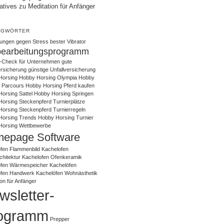
atives zu Meditation für Anfänger
AGWÖRTER
ungen gegen Stress
bester Vibrator
bearbeitungsprogramm
-Check für Unternehmen
gute
ersicherung
günstige Unfallversicherung
Horsing
Hobby Horsing Olympia
Hobby
 Parcours
Hobby Horsing Pferd kaufen
orsing Sattel
Hobby Horsing Springen
orsing Steckenpferd Turnierplätze
orsing Steckenpferd Turnierregeln
Horsing Trends
Hobby Horsing Turnier
Horsing Wettbewerbe
epage Software
fen Flammenbild
Kachelofen
chitektur
Kachelofen Ofenkeramik
ofen Wärmespeicher
Kachelöfen
öfen Handwerk
Kachelöfen Wohnästhetik
ion für Anfänger
wsletter-
ogramm
Prepper