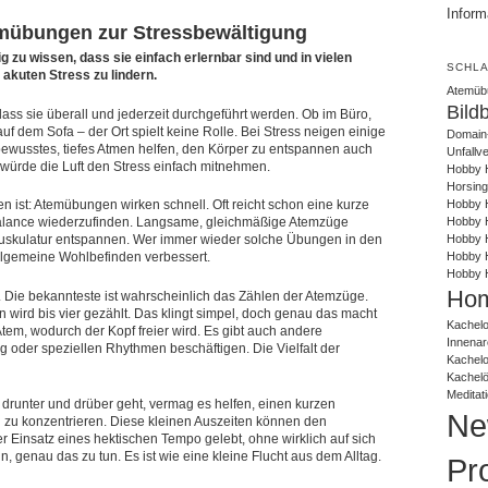
Inform
mübungen zur Stressbewältigung
 zu wissen, dass sie einfach erlernbar sind und in vielen
SCHL
akuten Stress zu lindern.
Atemüb
Bild
ass sie überall und jederzeit durchgeführt werden. Ob im Büro,
 dem Sofa – der Ort spielt keine Rolle. Bei Stress neigen einige
Domain
bewusstes, tiefes Atmen helfen, den Körper zu entspannen auch
Unfallv
s würde die Luft den Stress einfach mitnehmen.
Hobby 
Horsing
Hobby H
en ist: Atemübungen wirken schnell. Oft reicht schon eine kurze
Hobby H
Balance wiederzufinden. Langsame, gleichmäßige Atemzüge
Hobby H
uskulatur entspannen. Wer immer wieder solche Übungen in den
Hobby 
 allgemeine Wohlbefinden verbessert.
Hobby 
Hom
. Die bekannteste ist wahrscheinlich das Zählen der Atemzüge.
 wird bis vier gezählt. Das klingt simpel, doch genau das macht
Kachelo
Atem, wodurch der Kopf freier wird. Es gibt auch andere
Innenar
g oder speziellen Rhythmen beschäftigen. Die Vielfalt der
Kachel
Kachel
Meditat
 drunter und drüber geht, vermag es helfen, einen kurzen
Ne
 zu konzentrieren. Diese kleinen Auszeiten können den
r Einsatz eines hektischen Tempo gelebt, ohne wirklich auf sich
 genau das zu tun. Es ist wie eine kleine Flucht aus dem Alltag.
Pr