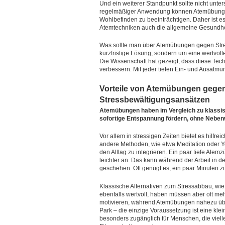
Und ein weiterer Standpunkt sollte nicht unter
regelmäßiger Anwendung können Atemübungen 
Wohlbefinden zu beeinträchtigen. Daher ist e
Atemtechniken auch die allgemeine Gesundhei
Was sollte man über Atemübungen gegen Stres
kurzfristige Lösung, sondern um eine wertvo
Die Wissenschaft hat gezeigt, dass diese Tec
verbessern. Mit jeder tiefen Ein- und Ausatm
Vorteile von Atemübungen gege
Stressbewältigungsansätzen
Atemübungen haben im Vergleich zu klassis
sofortige Entspannung fördern, ohne Neben
Vor allem in stressigen Zeiten bietet es hilfr
andere Methoden, wie etwa Meditation oder Y
den Alltag zu integrieren. Ein paar tiefe Atemz
leichter an. Das kann während der Arbeit in 
geschehen. Oft genügt es, ein paar Minuten z
Klassische Alternativen zum Stressabbau, wie
ebenfalls wertvoll, haben müssen aber oft mehr
motivieren, während Atemübungen nahezu über
Park – die einzige Voraussetzung ist eine 
besonders zugänglich für Menschen, die vielle