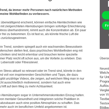
 Trend, da immer mehr Personen nach natürlichen Methoden
emeine Wohlbefinden zu verbessern.
ut überwältigend erscheint, können einfache Atemtechniken wie
mit zielgerichteten Atemübungen bringen sofortige Erleichterung.
 Stress überhandnimmt, nimmt auch die Konzentration ab. Ein paar
frei zu bekommen. Es ist fast so, als könnte frische Luft die
s zurückzugewinnen.
 ein Trend, sondern spiegelt auch ein wachsendes Bewusstsein
Menschen stellen fest, dass psychisches Wohlbefinden eng mit
chniken sind leicht erlernbar und brauchen keine spezielle
r Platz reicht oft schon aus, um die Vorteile zu erleben. Das
Übersi
 Lebensstil oder Fitnesslevel.
Neuest
tress aktuell so relevant oder im Trend sind, könnte in den
Welche
ind voll von inspirierenden Geschichten und Tipps, die dazu
für U
gibt unzählige Videos, die zeigen, auf welchem Weg man in nur
Progra
ht ausschließlich motivierend, sondern hat auch eine
Auflös
g hilft auf dem Weg zu mehr Achtsamkeit.
Vergle
von Vi
ie Atemübungen sogar in Unternehmenskontexten Einzug halten.
Testbe
n mentaler Gesundheit und integrieren solche Praktiken in
s abzubauen auch eine positive Atmosphäre zu schaffen. Das
Testsi
vielmehr auch im beruflichen Umfeld angekommen ist.
Bildbe