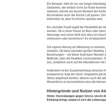
Ein Beispiel: Stell dir vor, ein langer Arbeitst
Gedanken, die einfach nicht zur Ruhe kommen w
verlieren, könnte ein kurzer Moment der Achts
tief einatmen auch die frische Luft spüren. Der 
erkennbar ist, aber im Inneren spürbar wird.
Ein nächster Punkt ergibt die Flexibilität der
werden. Ob in einer Pause im Büro oder beim 
Atemzüge und schon fühlt sich alles ein biss
verbessern oder bereichern? Es ist tatsächlich
Die eigene Atmung als Werkzeug zu nehmen, k
meistern. Ob beim nächsten großen Meeting, b
Beziehungen – ein klarer Kopf kann Wunder wir
Methode, über die Reaktion nachzudenken. Das
aus, zusätzlich auch auf die Interaktionen mit
Außerdem ist der Zusammenhang zwischen Kör
entspannt ist, folgt der Geist. Umgekehrt gil
Stress abgebaut werden, ebenso auch die allge
Wesentliche zu konzentrieren plus die kleinen
Hintergründe und Nutzen von A
Hinter Atemübungen gegen Stress steckt di
Einklang bringt, wodurch sich die Lebensqua