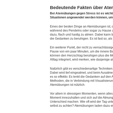
Bedeutende Fakten über Ate
Bei Atemübungen gegen Stress ist es wichtig
Situationen angewendet werden können, um 
Eines der besten Dinge an Atemübungen ist, d
während des Pendelns oder sogar zu Hause auf
dazu, flach und hastig zu atmen. Dabei kann 
die Gedanken zu beruhigen. Es ist fast so, al
Ein weiterer Punkt, der nicht zu vernachlässig
Pause von ein paar Minuten, um die innere 
können den Herzschlag beruhigen plus die M
Alltag integriert, wird merken, wie dasjenige
Natürlich gibt es verschiedenartige Techniken
Dabei wird tief eingeatmet, und beim Ausatmen
es so effektiv. Es lenkt die Gedanken auf den 
Methoden, die in Verbindung mit Visualisierun
Atemübungen ist nützlich.
Vor allem in stressigen Momenten, wenn alles
Moment innezuhalten und sich auf die Atmung
Unterschied machen. Wie oft wird der Tag unte
selbst zu achten? Atemübungen laden dazu ein,