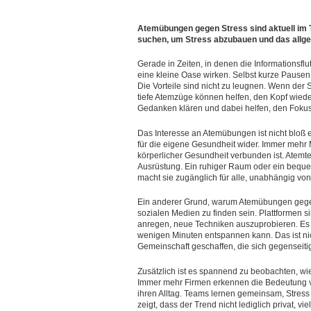
Atemübungen gegen Stress sind aktuell im
suchen, um Stress abzubauen und das allg
Gerade in Zeiten, in denen die Informationsfl
eine kleine Oase wirken. Selbst kurze Pausen 
Die Vorteile sind nicht zu leugnen. Wenn der
tiefe Atemzüge können helfen, den Kopf wieder 
Gedanken klären und dabei helfen, den Foku
Das Interesse an Atemübungen ist nicht bloß
für die eigene Gesundheit wider. Immer mehr 
körperlicher Gesundheit verbunden ist. Atemte
Ausrüstung. Ein ruhiger Raum oder ein bequeme
macht sie zugänglich für alle, unabhängig von
Ein anderer Grund, warum Atemübungen gegen S
sozialen Medien zu finden sein. Plattformen s
anregen, neue Techniken auszuprobieren. Es 
wenigen Minuten entspannen kann. Das ist nic
Gemeinschaft geschaffen, die sich gegenseiti
Zusätzlich ist es spannend zu beobachten, w
Immer mehr Firmen erkennen die Bedeutung vo
ihren Alltag. Teams lernen gemeinsam, Stres
zeigt, dass der Trend nicht lediglich privat, 