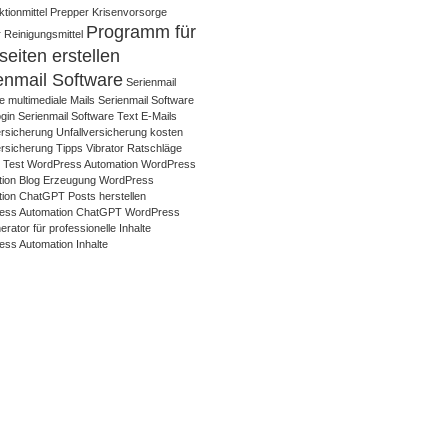
tionmittel
Prepper Krisenvorsorge
Programm für
 Reinigungsmittel
eiten erstellen
enmail Software
Serienmail
e multimediale Mails
Serienmail Software
gin
Serienmail Software Text E-Mails
ersicherung
Unfallversicherung kosten
ersicherung Tipps
Vibrator Ratschläge
r Test
WordPress Automation
WordPress
ion Blog Erzeugung
WordPress
ion ChatGPT Posts herstellen
ess Automation ChatGPT WordPress
rator für professionelle Inhalte
ss Automation Inhalte