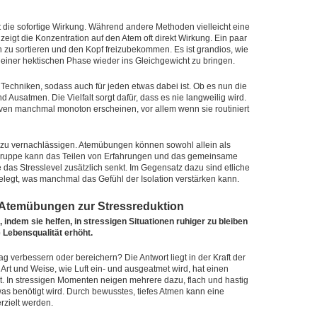
lt die sofortige Wirkung. Während andere Methoden vielleicht eine
zeigt die Konzentration auf den Atem oft direkt Wirkung. Ein paar
u sortieren und den Kopf freizubekommen. Es ist grandios, wie
 einer hektischen Phase wieder ins Gleichgewicht zu bringen.
Techniken, sodass auch für jeden etwas dabei ist. Ob es nun die
d Ausatmen. Die Vielfalt sorgt dafür, dass es nie langweilig wird.
iven manchmal monoton erscheinen, vor allem wenn sie routiniert
ht zu vernachlässigen. Atemübungen können sowohl allein als
r Gruppe kann das Teilen von Erfahrungen und das gemeinsame
 das Stresslevel zusätzlich senkt. Im Gegensatz dazu sind etliche
elegt, was manchmal das Gefühl der Isolation verstärken kann.
 Atemübungen zur Stressreduktion
ndem sie helfen, in stressigen Situationen ruhiger zu bleiben
e Lebensqualität erhöht.
 verbessern oder bereichern? Die Antwort liegt in der Kraft der
Art und Weise, wie Luft ein- und ausgeatmet wird, hat einen
st. In stressigen Momenten neigen mehrere dazu, flach und hastig
was benötigt wird. Durch bewusstes, tiefes Atmen kann eine
zielt werden.