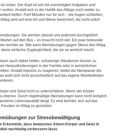
ag ist vorbei. Der Kopf ist voll mit unerledigten Aufgaben und
ollen. Anstatt sich in der Hektik des Alltags noch weiter zu
amkeit helfen. Fünf Minuten nur für sich – die Augen schließen,
Alltag wird auf eine Art und Weise bereichert, die nicht sofort
 Atemübungen. Sie werden überall und jederzeit durchgeführt
Warten auf den Bus – es braucht nicht viel. Ein paar bewusste
chen leichter an. Wie kann Atemübungen gegen Stress den Alltag
 diese einfache Zugänglichkeit, die sie so wertvoll macht.
ann auch dabei helfen, schwierige Situationen besser zu
ei Herausforderungen in der Familie oder in persönlichen
ken. Anstatt impulsiv zu reagieren, bietet die Atempause die
 wirkt sich nicht ausschließlich auf das eigene Wohlbefinden
 anderen.
per und Geist nicht zu unterschätzen. Wenn der Körper
t das ebenso. Durch regelmäßige Atemübungen kann nicht lediglich
meine Lebensqualität steigt. Es wird leichter, sich auf das
 Freuden im Alltag zu genießen.
temübungen zur Stressbewältigung
e Erkenntnis, dass bewusstes Atmen Körper und Geist in
lität nachhaltig verbessern lässt.