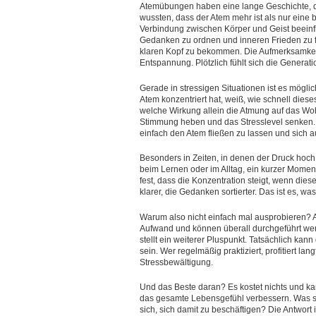
Atemübungen haben eine lange Geschichte, die
wussten, dass der Atem mehr ist als nur eine 
Verbindung zwischen Körper und Geist beeinf
Gedanken zu ordnen und inneren Frieden zu fi
klaren Kopf zu bekommen. Die Aufmerksamkeit 
Entspannung. Plötzlich fühlt sich die Genera
Gerade in stressigen Situationen ist es mögli
Atem konzentriert hat, weiß, wie schnell diese
welche Wirkung allein die Atmung auf das Wo
Stimmung heben und das Stresslevel senken. D
einfach den Atem fließen zu lassen und sich 
Besonders in Zeiten, in denen der Druck hoch
beim Lernen oder im Alltag, ein kurzer Mome
fest, dass die Konzentration steigt, wenn dies
klarer, die Gedanken sortierter. Das ist es, 
Warum also nicht einfach mal ausprobieren? 
Aufwand und können überall durchgeführt werde
stellt ein weiterer Pluspunkt. Tatsächlich ka
sein. Wer regelmäßig praktiziert, profitiert lan
Stressbewältigung.
Und das Beste daran? Es kostet nichts und 
das gesamte Lebensgefühl verbessern. Was s
sich, sich damit zu beschäftigen? Die Antwort 