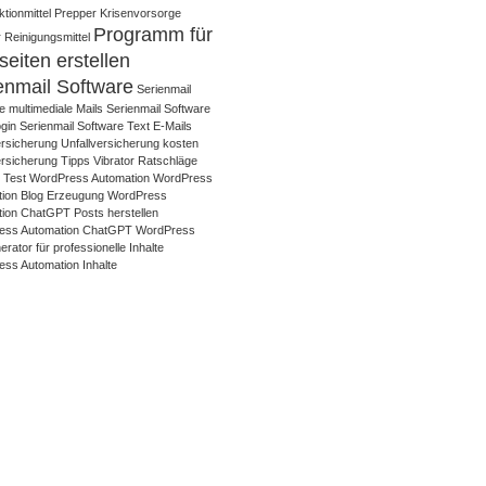
tionmittel
Prepper Krisenvorsorge
Programm für
 Reinigungsmittel
eiten erstellen
enmail Software
Serienmail
e multimediale Mails
Serienmail Software
gin
Serienmail Software Text E-Mails
ersicherung
Unfallversicherung kosten
ersicherung Tipps
Vibrator Ratschläge
r Test
WordPress Automation
WordPress
ion Blog Erzeugung
WordPress
ion ChatGPT Posts herstellen
ess Automation ChatGPT WordPress
rator für professionelle Inhalte
ss Automation Inhalte