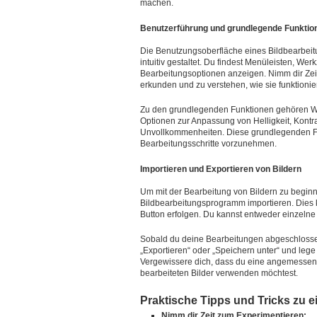
machen.
Benutzerführung und grundlegende Funktio
Die Benutzungsoberfläche eines Bildbearbeitu
intuitiv gestaltet. Du findest Menüleisten, Wer
Bearbeitungsoptionen anzeigen. Nimm dir Ze
erkunden und zu verstehen, wie sie funktionie
Zu den grundlegenden Funktionen gehören We
Optionen zur Anpassung von Helligkeit, Kont
Unvollkommenheiten. Diese grundlegenden Funk
Bearbeitungsschritte vorzunehmen.
Importieren und Exportieren von Bildern
Um mit der Bearbeitung von Bildern zu beginn
Bildbearbeitungsprogramm importieren. Dies k
Button erfolgen. Du kannst entweder einzelne
Sobald du deine Bearbeitungen abgeschlossen 
„Exportieren“ oder „Speichern unter“ und leg
Vergewissere dich, dass du eine angemessene
bearbeiteten Bilder verwenden möchtest.
Praktische Tipps und Tricks zu
Nimm dir Zeit zum Experimentieren: