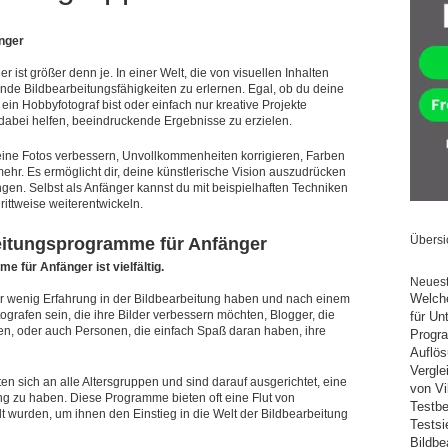
änger
 ist größer denn je. In einer Welt, die von visuellen Inhalten
ende Bildbearbeitungsfähigkeiten zu erlernen. Egal, ob du deine
ein Hobbyfotograf bist oder einfach nur kreative Projekte
dabei helfen, beeindruckende Ergebnisse zu erzielen.
ine Fotos verbessern, Unvollkommenheiten korrigieren, Farben
ehr. Es ermöglicht dir, deine künstlerische Vision auszudrücken
ngen. Selbst als Anfänger kannst du mit beispielhaften Techniken
rittweise weiterentwickeln.
Übersi
beitungsprogramme für Anfänger
 für Anfänger ist vielfältig.
Neuest
Welche
r wenig Erfahrung in der Bildbearbeitung haben und nach einem
grafen sein, die ihre Bilder verbessern möchten, Blogger, die
für U
ten, oder auch Personen, die einfach Spaß daran haben, ihre
Progra
Auflös
Vergle
n sich an alle Altersgruppen und sind darauf ausgerichtet, eine
von Vi
g zu haben. Diese Programme bieten oft eine Flut von
Testbe
elt wurden, um ihnen den Einstieg in die Welt der Bildbearbeitung
Testsi
Bildbe