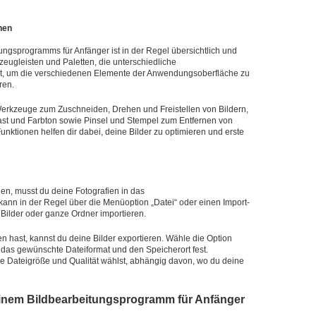
nen
ngsprogramms für Anfänger ist in der Regel übersichtlich und
kzeugleisten und Paletten, die unterschiedliche
it, um die verschiedenen Elemente der Anwendungsoberfläche zu
ren.
rkzeuge zum Zuschneiden, Drehen und Freistellen von Bildern,
rast und Farbton sowie Pinsel und Stempel zum Entfernen von
tionen helfen dir dabei, deine Bilder zu optimieren und erste
en, musst du deine Fotografien in das
ann in der Regel über die Menüoption „Datei“ oder einen Import-
 Bilder oder ganze Ordner importieren.
hast, kannst du deine Bilder exportieren. Wähle die Option
e das gewünschte Dateiformat und den Speicherort fest.
 Dateigröße und Qualität wählst, abhängig davon, wo du deine
 einem Bildbearbeitungsprogramm für Anfänger