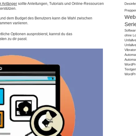
r Anfänger
sollte Anleitungen, Tutorials und Online-Ressourcen
Desinfek
erstützen.
Prepper
Webs
n und dem Budget des Benutzers kann die Wahl zwischen
rammen variieren.
Seri
Softwar
tliche Optionen ausprobierst, kannst du das
ohne Lo
en zu dir passt.
Unfallv
Unfallv
Vibrato
Automat
Automat
WordPr
Textgene
WordPre