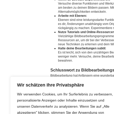
Versuche diverse Funktionen und Werkz
am besten zu deinen Bildern passen. Mit 
Alternativmöglichkeiten entwickeln.
Arbeite mit Ebenen:
Ebenen sind eine leistungsstarke Funkt
es dir, Änderungen unabhängig vom Ori
rückgängig zu machen. Experimentiere m
Nutze Tutorials und Online-Ressource
Vielzählige Bildbearbeitungsprogramme f
Ressourcen an, um dir bei der Verbesse
neue Techniken zu erlernen und dein Wi
Halte deine Bearbeitungen subtil:
Es ist leicht, sich von den unzähligen 
weniger mehr. Versuche, deine Bearbeitu
bewahren.
Schlusswort zu Bildbearbeitung
Bildbearbeitung hat Anfängern eine wunderbar
umzusetzen. Mit den nützlichen Bildbearbei
beeindruckende Ergebnisse erzielen und deine
Wir schätzen Ihre Privatsphäre
Denke daran, dass Bildbearbeitung ein fortlau
Wir verwenden Cookies, um Ihr Surferlebnis zu verbessern,
Grundlagen vertraut zu machen und erweitere
personalisierte Anzeigen oder Inhalte einzusetzen und
Experimentiere, habe Spaß und lass deiner Krea
unseren Datenverkehr zu analysieren. Wenn Sie auf „Alle
Ein gutes Bildbearbeitungsprogramm für Anfä
akzeptieren" klicken, stimmen Sie der Anwendung von