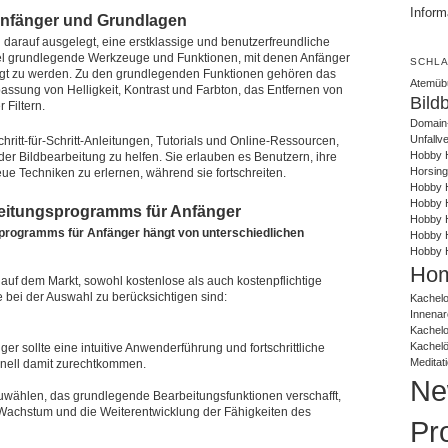
Inform
Anfänger und Grundlagen
darauf ausgelegt, eine erstklassige und benutzerfreundliche
egel grundlegende Werkzeuge und Funktionen, mit denen Anfänger
SCHL
tigt zu werden. Zu den grundlegenden Funktionen gehören das
Atemüb
ssung von Helligkeit, Kontrast und Farbton, das Entfernen von
Bild
 Filtern.
Domain
Unfallv
itt-für-Schritt-Anleitungen, Tutorials und Online-Ressourcen,
Hobby 
r Bildbearbeitung zu helfen. Sie erlauben es Benutzern, ihre
Horsing
ue Techniken zu erlernen, während sie fortschreiten.
Hobby H
Hobby H
beitungsprogramms für Anfänger
Hobby H
sprogramms für Anfänger hängt von unterschiedlichen
Hobby 
Hobby 
Hom
uf dem Markt, sowohl kostenlose als auch kostenpflichtige
 bei der Auswahl zu berücksichtigen sind:
Kachelo
Innenar
Kachel
Kachel
r sollte eine intuitive Anwenderführung und fortschrittliche
Meditat
nell damit zurechtkommen.
Ne
uwählen, das grundlegende Bearbeitungsfunktionen verschafft,
Wachstum und die Weiterentwicklung der Fähigkeiten des
Pr