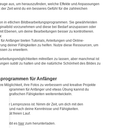
euge aus, um herauszufinden, welche Effekte und Anpassungen
der Zeit wirst du ein besseres Gefühl für die zahlreichen
ion in etlichen Bildbearbeitungsprogrammen. Sie gewährleisten
ginalbild vorzunehmen und diese bei Bedarf anzupassen oder
it Ebenen, um deine Bearbeitungen besser zu kontrollieren.
n:
ür Anfänger bieten Tutorials, Anleitungen und Online-
rung deiner Fähigkeiten zu helfen. Nutze diese Ressourcen, um
ssen zu erweitern.
Bearbeitungsmöglichkeiten mitreißen zu lassen, aber manchmal ist
ngen subtil zu halten und die natürliche Schönheit des Bildes zu
sprogrammen für Anfänger
e Möglichkeit, ihre Fotos zu verbessern und kreative Projekte
tungsprogrammen für Anfänger und etwas Übung kannst du
 fotografischen Fähigkeiten weiterentwickeln.
fender Lernprozess ist. Nimm dir Zeit, um dich mit den
 nach und nach deine Kenntnisse und Fähigkeiten.
tivität freien Lauf.
nger gibt es
hier
zum herunterladen.