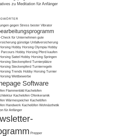
atives zu Meditation für Anfänger
AGWÖRTER
ungen gegen Stress
bester Vibrator
bearbeitungsprogramm
-Check für Unternehmen
gute
ersicherung
günstige Unfallversicherung
Horsing
Hobby Horsing Olympia
Hobby
 Parcours
Hobby Horsing Pferd kaufen
orsing Sattel
Hobby Horsing Springen
orsing Steckenpferd Turnierplätze
orsing Steckenpferd Turnierregeln
Horsing Trends
Hobby Horsing Turnier
Horsing Wettbewerbe
epage Software
fen Flammenbild
Kachelofen
chitektur
Kachelofen Ofenkeramik
ofen Wärmespeicher
Kachelöfen
öfen Handwerk
Kachelöfen Wohnästhetik
ion für Anfänger
wsletter-
ogramm
Prepper