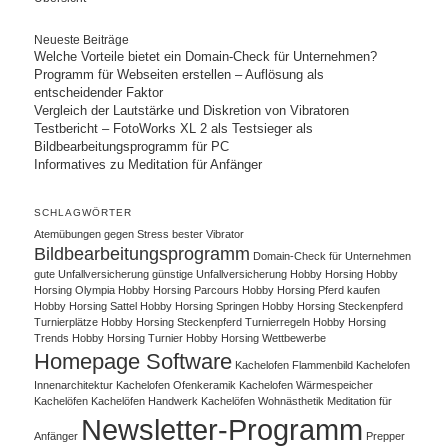
Neueste Beiträge
Welche Vorteile bietet ein Domain-Check für Unternehmen?
Programm für Webseiten erstellen – Auflösung als
entscheidender Faktor
Vergleich der Lautstärke und Diskretion von Vibratoren
Testbericht – FotoWorks XL 2 als Testsieger als
Bildbearbeitungsprogramm für PC
Informatives zu Meditation für Anfänger
SCHLAGWÖRTER
Atemübungen gegen Stress
bester Vibrator
Bildbearbeitungsprogramm
Domain-Check für Unternehmen
gute Unfallversicherung
günstige Unfallversicherung
Hobby Horsing
Hobby
Horsing Olympia
Hobby Horsing Parcours
Hobby Horsing Pferd kaufen
Hobby Horsing Sattel
Hobby Horsing Springen
Hobby Horsing Steckenpferd
Turnierplätze
Hobby Horsing Steckenpferd Turnierregeln
Hobby Horsing
Trends
Hobby Horsing Turnier
Hobby Horsing Wettbewerbe
Homepage Software
Kachelofen Flammenbild
Kachelofen
Innenarchitektur
Kachelofen Ofenkeramik
Kachelofen Wärmespeicher
Kachelöfen
Kachelöfen Handwerk
Kachelöfen Wohnästhetik
Meditation für
Newsletter-Programm
Anfänger
Prepper