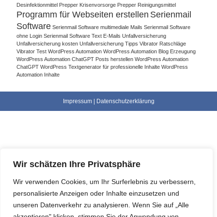
Desinfektionmittel
Prepper Krisenvorsorge
Prepper Reinigungsmittel
Programm für Webseiten erstellen
Serienmail
Software
Serienmail Software multimediale Mails
Serienmail Software
ohne Login
Serienmail Software Text E-Mails
Unfallversicherung
Unfallversicherung kosten
Unfallversicherung Tipps
Vibrator Ratschläge
Vibrator Test
WordPress Automation
WordPress Automation Blog Erzeugung
WordPress Automation ChatGPT Posts herstellen
WordPress Automation
ChatGPT WordPress Textgenerator für professionelle Inhalte
WordPress
Automation Inhalte
Impressum
|
Datenschutzerklärung
Wir schätzen Ihre Privatsphäre
Wir verwenden Cookies, um Ihr Surferlebnis zu verbessern,
personalisierte Anzeigen oder Inhalte einzusetzen und
unseren Datenverkehr zu analysieren. Wenn Sie auf „Alle
akzeptieren" klicken, stimmen Sie der Anwendung von