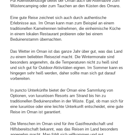
Für Abenteuerlustige bietet der Oman auch die Alternative zum
Wüstencamping oder zum Tauchen an den Küsten des Omans.
Eine gute Reise zeichnet sich auch durch authentische
Erlebnisse aus. Im Oman kann man zum Beispiel an einem
traditionellen Kamelrennen teilnehmen, die einheimische Küche
in einem lokalen Restaurant probieren oder bei einem
Beduinenstamm übernachten.
Das Wetter im Oman ist das ganze Jahr über gut, was das Land
zu einem beliebten Reiseziel macht. Die Wintermonate sind
besonders angenehm, da die Temperaturen nicht zu heiß sind
und sich gut für Outdoor-Aktivitäten eignen. Im Sommer kann es
hingegen sehr heiß werden, daher sollte man sich gut darauf
vorbereiten.
In puncto Unterkünfte bietet der Oman eine Sammlung von
Optionen, von luxuriösen Resorts am Strand bis hin zu
traditionellen Beduinenzelten in der Wüste. Egal, ob man sich für
eine luxuriöse oder eine leichte Unterkunft entscheidet, eine gute
Reise im Oman ist garantiert.
Die Menschen im Oman sind für ihre Gastfreundschaft und
Hilfsbereitschaft bekannt, was das Reisen im Land besonders
angenehm macht. Man fühlt sich willkommen und gut