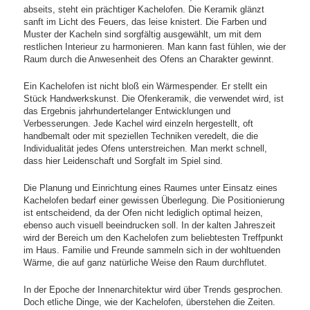
abseits, steht ein prächtiger Kachelofen. Die Keramik glänzt
sanft im Licht des Feuers, das leise knistert. Die Farben und
Muster der Kacheln sind sorgfältig ausgewählt, um mit dem
restlichen Interieur zu harmonieren. Man kann fast fühlen, wie der
Raum durch die Anwesenheit des Ofens an Charakter gewinnt.
Ein Kachelofen ist nicht bloß ein Wärmespender. Er stellt ein
Stück Handwerkskunst. Die Ofenkeramik, die verwendet wird, ist
das Ergebnis jahrhundertelanger Entwicklungen und
Verbesserungen. Jede Kachel wird einzeln hergestellt, oft
handbemalt oder mit speziellen Techniken veredelt, die die
Individualität jedes Ofens unterstreichen. Man merkt schnell,
dass hier Leidenschaft und Sorgfalt im Spiel sind.
Die Planung und Einrichtung eines Raumes unter Einsatz eines
Kachelofen bedarf einer gewissen Überlegung. Die Positionierung
ist entscheidend, da der Ofen nicht lediglich optimal heizen,
ebenso auch visuell beeindrucken soll. In der kalten Jahreszeit
wird der Bereich um den Kachelofen zum beliebtesten Treffpunkt
im Haus. Familie und Freunde sammeln sich in der wohltuenden
Wärme, die auf ganz natürliche Weise den Raum durchflutet.
In der Epoche der Innenarchitektur wird über Trends gesprochen.
Doch etliche Dinge, wie der Kachelofen, überstehen die Zeiten.