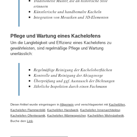
Traditionelle Muster, die an historische Stile
erinnern
Künstlerische und handbemalte Kacheln
Integration von Mosaiken und 3D-Elementen
Pflege und Wartung eines Kachelofens
Um die Langlebigkeit und Effizienz eines Kachelofens zu
gewährleisten, sind regelmäßige Pflege und Wartung
unerlässlich:
Regelmäßige Reinigung der Kacheloberflächen
Kontrolle und Reinigung der Abzugswege
Überprüfung und ggf. Austausch der Dichtungen
Jährliche Inspektion durch einen Fachmann
Dieser Artikel wurde eingetragen in
Allgemein
und verschlagwortet mit
Kachelöfen
,
Kachelofen Flammenbild
,
Kachelöfen Handwerk
,
Kachelofen Innenarchitektur
,
Kachelofen Ofenkeramik
,
Kachelofen Wärmespeicher
,
Kachelöfen Wohnästhetik
.
Buche den
Link
.