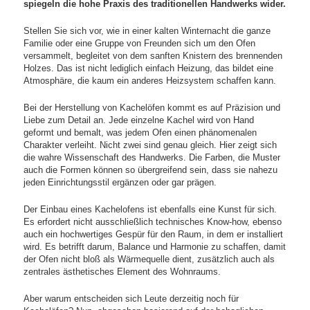
spiegeln die hohe Praxis des traditionellen Handwerks wider.
Stellen Sie sich vor, wie in einer kalten Winternacht die ganze
Familie oder eine Gruppe von Freunden sich um den Ofen
versammelt, begleitet von dem sanften Knistern des brennenden
Holzes. Das ist nicht lediglich einfach Heizung, das bildet eine
Atmosphäre, die kaum ein anderes Heizsystem schaffen kann.
Bei der Herstellung von Kachelöfen kommt es auf Präzision und
Liebe zum Detail an. Jede einzelne Kachel wird von Hand
geformt und bemalt, was jedem Ofen einen phänomenalen
Charakter verleiht. Nicht zwei sind genau gleich. Hier zeigt sich
die wahre Wissenschaft des Handwerks. Die Farben, die Muster
auch die Formen können so übergreifend sein, dass sie nahezu
jeden Einrichtungsstil ergänzen oder gar prägen.
Der Einbau eines Kachelofens ist ebenfalls eine Kunst für sich.
Es erfordert nicht ausschließlich technisches Know-how, ebenso
auch ein hochwertiges Gespür für den Raum, in dem er installiert
wird. Es betrifft darum, Balance und Harmonie zu schaffen, damit
der Ofen nicht bloß als Wärmequelle dient, zusätzlich auch als
zentrales ästhetisches Element des Wohnraums.
Aber warum entscheiden sich Leute derzeitig noch für