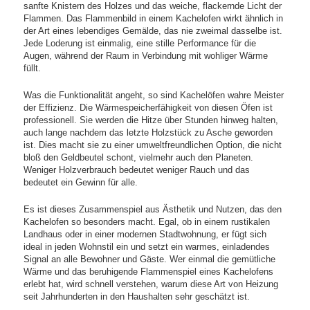
sanfte Knistern des Holzes und das weiche, flackernde Licht der
Flammen. Das Flammenbild in einem Kachelofen wirkt ähnlich in
der Art eines lebendiges Gemälde, das nie zweimal dasselbe ist.
Jede Loderung ist einmalig, eine stille Performance für die
Augen, während der Raum in Verbindung mit wohliger Wärme
füllt.
Was die Funktionalität angeht, so sind Kachelöfen wahre Meister
der Effizienz. Die Wärmespeicherfähigkeit von diesen Öfen ist
professionell. Sie werden die Hitze über Stunden hinweg halten,
auch lange nachdem das letzte Holzstück zu Asche geworden
ist. Dies macht sie zu einer umweltfreundlichen Option, die nicht
bloß den Geldbeutel schont, vielmehr auch den Planeten.
Weniger Holzverbrauch bedeutet weniger Rauch und das
bedeutet ein Gewinn für alle.
Es ist dieses Zusammenspiel aus Ästhetik und Nutzen, das den
Kachelofen so besonders macht. Egal, ob in einem rustikalen
Landhaus oder in einer modernen Stadtwohnung, er fügt sich
ideal in jeden Wohnstil ein und setzt ein warmes, einladendes
Signal an alle Bewohner und Gäste. Wer einmal die gemütliche
Wärme und das beruhigende Flammenspiel eines Kachelofens
erlebt hat, wird schnell verstehen, warum diese Art von Heizung
seit Jahrhunderten in den Haushalten sehr geschätzt ist.