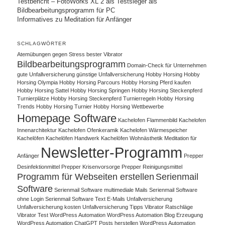
Testbericht – FotoWorks XL 2 als Testsieger als
Bildbearbeitungsprogramm für PC
Informatives zu Meditation für Anfänger
SCHLAGWÖRTER
Atemübungen gegen Stress
bester Vibrator
Bildbearbeitungsprogramm
Domain-Check für Unternehmen
gute Unfallversicherung
günstige Unfallversicherung
Hobby Horsing
Hobby
Horsing Olympia
Hobby Horsing Parcours
Hobby Horsing Pferd kaufen
Hobby Horsing Sattel
Hobby Horsing Springen
Hobby Horsing Steckenpferd
Turnierplätze
Hobby Horsing Steckenpferd Turnierregeln
Hobby Horsing
Trends
Hobby Horsing Turnier
Hobby Horsing Wettbewerbe
Homepage Software
Kachelofen Flammenbild
Kachelofen
Innenarchitektur
Kachelofen Ofenkeramik
Kachelofen Wärmespeicher
Kachelöfen
Kachelöfen Handwerk
Kachelöfen Wohnästhetik
Meditation für
Newsletter-Programm
Anfänger
Prepper
Desinfektionmittel
Prepper Krisenvorsorge
Prepper Reinigungsmittel
Programm für Webseiten erstellen
Serienmail
Software
Serienmail Software multimediale Mails
Serienmail Software
ohne Login
Serienmail Software Text E-Mails
Unfallversicherung
Unfallversicherung kosten
Unfallversicherung Tipps
Vibrator Ratschläge
Vibrator Test
WordPress Automation
WordPress Automation Blog Erzeugung
WordPress Automation ChatGPT Posts herstellen
WordPress Automation