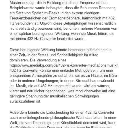
Muster erzeugt, die in Einklang mit dieser Frequenz stehen.
Beispielsweise wurde behauptet, dass die Schumann-Resonanz,
ein Satz von Spektrum-Peaks in den extrem niedrigen
Frequenzbereichen der Erdmagnetosphäre, harmonisch mit 432
Hz verbunden ist. Obwohl diese Behauptungen wissenschaftlich
nicht vollständig bewiesen sind, berichten mehrere Personen von
einer spürbar beruhigenden Wirkung, wenn sie Musik hören, die
mit einem 432 Hz Converter bearbeitet wurde.
Diese beruhigende Wirkung könnte besonders hilfreich sein in
einer Zeit, in der Stress und Schnelllebigkeit im Alltag
dominieren. Die Verwendung eines
https://www.mediakg.com/de/432-hz-konverter-meditationsmusik/
432 Hz Converter könnte eine einfache Methode sein, um eine
entspanntere Atmosphäre zu schaffen, sei es zu Hause, im Büro
oder in anderen Umgebungen, in denen Stressabbau erwünscht
ist. Musik, die auf 432 Hz umgestellt wurde, wird als wärmer,
klarer und natürlicher beschrieben, was möglicherweise auf eine
geringere Spannung der musikalischen Schwingungen
zurückzuführen ist.
Außerdem könnte die Entscheidung für einen 432 Hz Converter
auch eine tiefergehende philosophische Wahl darstellen. In einer
Welt, die von Technologie und Künstlichkeit dominiert wird, kann
die Rückkehr zu einer Frequenz, die als mehr im Einklang mit