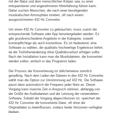
mit der Natur und dem menschlichen Körper, was zu einer
entspannteren und angenehmeren Hörerfahrung führen kann.
Daher suchen Menschen, die nach einer beruhigenden
musikalischen Atmosphäre streben, oft nach einem
ausgezeichneten 432 Hz Converter.
Um einen 432 Hz Converter zu gebrauchen, muss zuerst die
entsprechende Software oder App heruntergeladen werden. Es
gibt grundverschiedene Angebote in der Kategorie, sowohl
kostenpflichtige als auch kostenlose. Es ist bedeutend, eine
Software zu wählen, die qualitativ hochwertige Ergebnisse liefert,
da die Tonhöhenänderung ohne Qualitätsverlust erfolgen sollte.
Nach der Installation kann man die Musikdateien, die konvertiert
werden sollen, einfach in das Programm laden.
Der Prozess der Konvertierung ist üblicherweise ziemlich
geradlinig. Nach dem Laden der Dateien in den 432 Hz Converter,
wählt man die Option zur Umstimmung auf 432 Hz. Die Software
passt dann automatisch die Frequenz jeder Note an. Dieser
Vorgang kann manche Zeit in Anspruch nehmen, abhängig von
der Größe der Audiodateien und der Leistung der verwendeten
Software. Sobald der Vorgang abgeschlossen ist, speichert der
432 Hz Converter die konvertierte Datei, oft ohne die
Originaldatei zu beeinflussen, sodass beide Versionen verfügbar
bleiben.