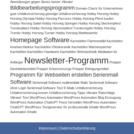
Atemübungen gegen Stress
bester Vibrator
Bildbearbeitungsprogramm
Domain-Check für Unternehmen
gute Unfallversicherung
günstige Unfallversicherung
Hobby Horsing
Hobby
Horsing Olympia
Hobby Horsing Parcours
Hobby Horsing Pferd kaufen
Hobby Horsing Sattel
Hobby Horsing Springen
Hobby Horsing Steckenpferd
Turnierplätze
Hobby Horsing Steckenpferd Turnierregeln
Hobby Horsing
Trends
Hobby Horsing Turnier
Hobby Horsing Wettbewerbe
Homepage Software
Kachelofen Flammenbild
Kachelofen
Innenarchitektur
Kachelofen Ofenkeramik
Kachelofen Wärmespeicher
Kachelöfen
Kachelöfen Handwerk
Kachelöfen Wohnästhetik
Meditation für
Newsletter-Programm
Anfänger
Prepper
Desinfektionmittel
Prepper Krisenvorsorge
Prepper Reinigungsmittel
Programm für Webseiten erstellen
Serienmail
Software
Serienmail Software multimediale Mails
Serienmail Software
ohne Login
Serienmail Software Text E-Mails
Unfallversicherung
Unfallversicherung kosten
Unfallversicherung Tipps
Vibrator Ratschläge
Vibrator Test
WordPress Automation
WordPress Automation Blog Erzeugung
WordPress Automation ChatGPT Posts herstellen
WordPress Automation
ChatGPT WordPress Textgenerator für professionelle Inhalte
WordPress
Automation Inhalte
Impressum
|
Datenschutzerklärung