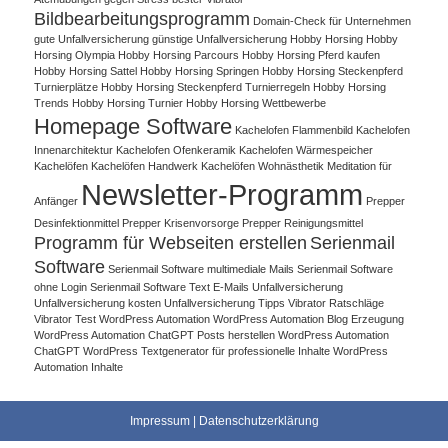
Bildbearbeitungsprogramm
Domain-Check für Unternehmen
gute Unfallversicherung
günstige Unfallversicherung
Hobby Horsing
Hobby
Horsing Olympia
Hobby Horsing Parcours
Hobby Horsing Pferd kaufen
Hobby Horsing Sattel
Hobby Horsing Springen
Hobby Horsing Steckenpferd
Turnierplätze
Hobby Horsing Steckenpferd Turnierregeln
Hobby Horsing
Trends
Hobby Horsing Turnier
Hobby Horsing Wettbewerbe
Homepage Software
Kachelofen Flammenbild
Kachelofen
Innenarchitektur
Kachelofen Ofenkeramik
Kachelofen Wärmespeicher
Kachelöfen
Kachelöfen Handwerk
Kachelöfen Wohnästhetik
Meditation für
Newsletter-Programm
Anfänger
Prepper
Desinfektionmittel
Prepper Krisenvorsorge
Prepper Reinigungsmittel
Programm für Webseiten erstellen
Serienmail
Software
Serienmail Software multimediale Mails
Serienmail Software
ohne Login
Serienmail Software Text E-Mails
Unfallversicherung
Unfallversicherung kosten
Unfallversicherung Tipps
Vibrator Ratschläge
Vibrator Test
WordPress Automation
WordPress Automation Blog Erzeugung
WordPress Automation ChatGPT Posts herstellen
WordPress Automation
ChatGPT WordPress Textgenerator für professionelle Inhalte
WordPress
Automation Inhalte
Impressum
|
Datenschutzerklärung