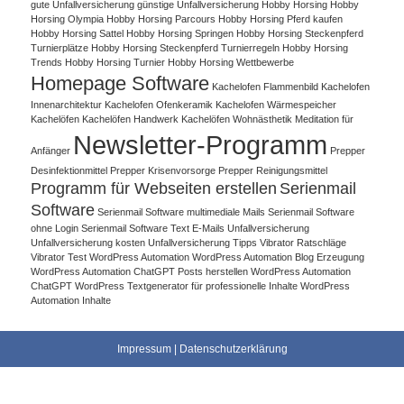
gute Unfallversicherung
günstige Unfallversicherung
Hobby Horsing
Hobby
Horsing Olympia
Hobby Horsing Parcours
Hobby Horsing Pferd kaufen
Hobby Horsing Sattel
Hobby Horsing Springen
Hobby Horsing Steckenpferd
Turnierplätze
Hobby Horsing Steckenpferd Turnierregeln
Hobby Horsing
Trends
Hobby Horsing Turnier
Hobby Horsing Wettbewerbe
Homepage Software
Kachelofen Flammenbild
Kachelofen
Innenarchitektur
Kachelofen Ofenkeramik
Kachelofen Wärmespeicher
Kachelöfen
Kachelöfen Handwerk
Kachelöfen Wohnästhetik
Meditation für
Newsletter-Programm
Anfänger
Prepper
Desinfektionmittel
Prepper Krisenvorsorge
Prepper Reinigungsmittel
Programm für Webseiten erstellen
Serienmail
Software
Serienmail Software multimediale Mails
Serienmail Software
ohne Login
Serienmail Software Text E-Mails
Unfallversicherung
Unfallversicherung kosten
Unfallversicherung Tipps
Vibrator Ratschläge
Vibrator Test
WordPress Automation
WordPress Automation Blog Erzeugung
WordPress Automation ChatGPT Posts herstellen
WordPress Automation
ChatGPT WordPress Textgenerator für professionelle Inhalte
WordPress
Automation Inhalte
Impressum
|
Datenschutzerklärung