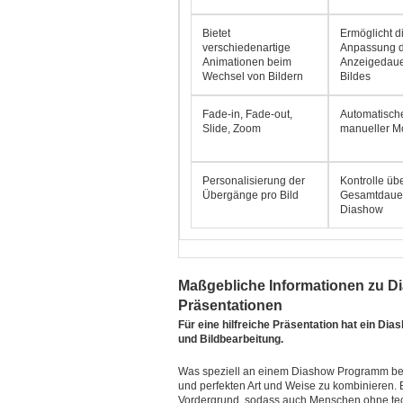
Bietet
Ermöglicht d
verschiedenartige
Anpassung 
Animationen beim
Anzeigedaue
Wechsel von Bildern
Bildes
Fade-in, Fade-out,
Automatisch
Slide, Zoom
manueller M
Personalisierung der
Kontrolle üb
Übergänge pro Bild
Gesamtdauer
Diashow
Maßgebliche Informationen zu D
Präsentationen
Für eine hilfreiche Präsentation hat ein D
und Bildbearbeitung.
Was speziell an einem Diashow Programm begei
und perfekten Art und Weise zu kombinieren. 
Vordergrund, sodass auch Menschen ohne tec