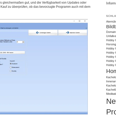
s gleichermaßen gut, und die Verfügbarkeit von Updates oder
Inform
em Kauf zu überprüfen, ob das bevorzugte Programm auch mit dem
SCHL
Atemüb
Bild
Domain
Unfallv
Hobby 
Horsing
Hobby H
Hobby H
Hobby H
Hobby 
Hobby 
Hom
Kachelo
Innenar
Kachel
Kachel
Meditat
Ne
Pr