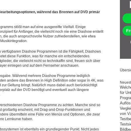
earbeitungsoptionen, während das Brennen auf DVD primär
mms stößt man auf eine ausgereifte Vielfalt. Einige
ipiert für Anfänger, die vielleicht noch nie eine Diashow erstellt
, die auch anspruchsvolle Nutzer zufriedenstellen, wie etwa
 Musikintegration.
en verfügbaren Diashow Programmen ist die Fähigkeit, Diashows
etet diese Funktion, was für manche ein entscheidendes
ieder, die vielleicht nicht so technikaffin sind, freuen sich über
Player einlegen und auf dem Fernseher anschauen.
Übersi
er Ausgabe. Während mehrere Diashow Programme lediglich
ten andere das Brennen in High Definition oder sogar in 4K, was
Neuest
zur Geltung bringt. Natürlich muss dabei auch berücksichtigt
Welche
erplatz auf der DVD benötigt und eventuell auch längere
für U
.
Progra
Auflös
er verschiedenen Diashow Programme zu achten. Manche sind so
Vergle
ast großartig erscheint, mit Drag-and-Drop-Funktionen und
von Vi
ere übermitteln eine Fülle von Menüs und Optionen, die zwar
Testbe
lere Lernkurve haben.
Testsi
iebssystemen ist ebenfalls ein grundlegender Punkt. Nicht jedes
Bildbe