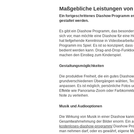
Maßgebliche Leistungen vo
Ein fortgeschrittenes Diashow Programm erl
gestaltet werden.
Es gibt ein Diashow Programm, das besonders 
sich vor, man möchte eine Diashow für eine Ho
hat tiefgehende Kenntnisse in Videobearbeit
Programm ins Spiel. Es ist so konzipiert, das
bedient werden kann. Drag-and-Drop-Funktion
machen den Einstieg zum Kinderspiel.
Gestaltungsmöglichkeiten
Die produktive Freiheit, die ein gutes Diasho
grundverschiedenen Übergängen wählen, Text 
anpassen. Es ist möglich, persönliche Fotos 
Effekte wie Panorama-Zoom oder Farbkorrektu
Note zu verleihen.
Musik und Audiooptionen
Die Wirkung von Musik in einer Diashow kann 
Gesamtwahrnehmung der Bilder enorm. Ein 
kostenloses-diashow-programm/
Diashow Prog
man nehmen darf, oder es gewährt, eigene Mus