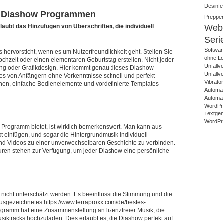
Desinfek
n Diashow Programmen
Prepper
aubt das Hinzufügen von Überschriften, die individuell
Webs
Seri
Softwar
hervorsticht, wenn es um Nutzerfreundlichkeit geht. Stellen Sie
ohne Lo
chzeit oder einen elementaren Geburtstag erstellen. Nicht jeder
Unfallv
ung oder Grafikdesign. Hier kommt genau dieses Diashow
Unfallv
s es von Anfängern ohne Vorkenntnisse schnell und perfekt
Vibrato
en, einfache Bedienelemente und vordefinierte Templates
Automat
Automat
WordPr
Textgene
WordPre
w Programm bietet, ist wirklich bemerkenswert. Man kann aus
einfügen, und sogar die Hintergrundmusik individuell
und Videos zu einer unverwechselbaren Geschichte zu verbinden.
ren stehen zur Verfügung, um jeder Diashow eine persönliche
nicht unterschätzt werden. Es beeinflusst die Stimmung und die
ausgezeichnetes
https://www.terraproxx.com/de/bestes-
ramm hat eine Zusammenstellung an lizenzfreier Musik, die
iktracks hochzuladen. Dies erlaubt es, die Diashow perfekt auf