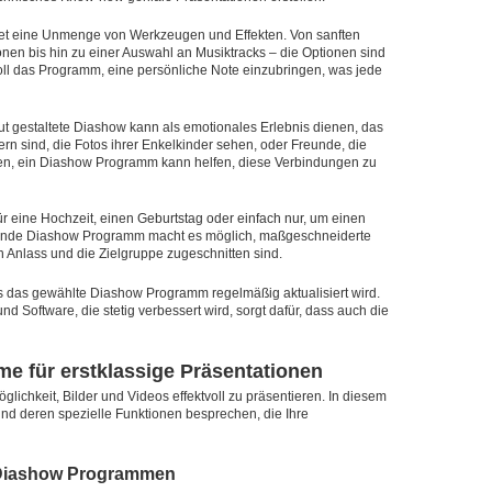
et eine Unmenge von Werkzeugen und Effekten. Von sanften
n bis hin zu einer Auswahl an Musiktracks – die Optionen sind
voll das Programm, eine persönliche Note einzubringen, was jede
ut gestaltete Diashow kann als emotionales Erlebnis dienen, das
n sind, die Fotos ihrer Enkelkinder sehen, oder Freunde, die
n, ein Diashow Programm kann helfen, diese Verbindungen zu
b für eine Hochzeit, einen Geburtstag oder einfach nur, um einen
sende Diashow Programm macht es möglich, maßgeschneiderte
n Anlass und die Zielgruppe zugeschnitten sind.
ss das gewählte Diashow Programm regelmäßig aktualisiert wird.
und Software, die stetig verbessert wird, sorgt dafür, dass auch die
e für erstklassige Präsentationen
ichkeit, Bilder und Videos effektvoll zu präsentieren. In diesem
nd deren spezielle Funktionen besprechen, die Ihre
n Diashow Programmen