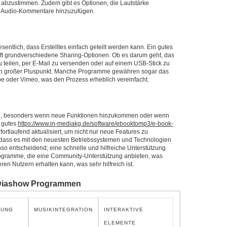
abzustimmen. Zudem gibt es Optionen, die Lautstärke
r Audio-Kommentare hinzuzufügen.
entlich, dass Erstelltes einfach geteilt werden kann. Ein gutes
ft grundverschiedene Sharing-Optionen. Ob es darum geht, das
zu teilen, per E-Mail zu versenden oder auf einem USB-Stick zu
 ist ein großer Pluspunkt. Manche Programme gewähren sogar das
e oder Vimeo, was den Prozess erheblich vereinfacht.
n, besonders wenn neue Funktionen hinzukommen oder wenn
n gutes
https://www.in-mediakg.de/software/ebooktomp3/e-book-
rtlaufend aktualisiert, um nicht nur neue Features zu
, dass es mit den neuesten Betriebssystemen und Technologien
so entscheidend; eine schnelle und hilfreiche Unterstützung
ogramme, die eine Community-Unterstützung anbieten, was
en Nutzern erhalten kann, was sehr hilfreich ist.
 Diashow Programmen
RUNG
MUSIKINTEGRATION
INTERAKTIVE
ELEMENTE