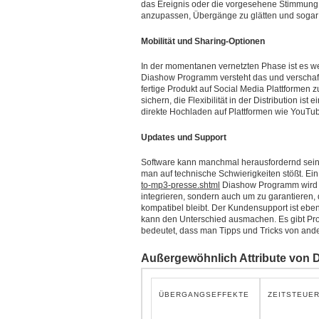
das Ereignis oder die vorgesehene Stimmung 
anzupassen, Übergänge zu glätten und soga
Mobilität und Sharing-Optionen
In der momentanen vernetzten Phase ist es wes
Diashow Programm versteht das und verschaf
fertige Produkt auf Social Media Plattformen 
sichern, die Flexibilität in der Distribution
direkte Hochladen auf Plattformen wie YouTub
Updates und Support
Software kann manchmal herausfordernd sei
man auf technische Schwierigkeiten stößt. Ei
to-mp3-presse.shtml
Diashow Programm wird fo
integrieren, sondern auch um zu garantieren
kompatibel bleibt. Der Kundensupport ist eben
kann den Unterschied ausmachen. Es gibt Pr
bedeutet, dass man Tipps und Tricks von ander
Außergewöhnlich Attribute von
ÜBERGANGSEFFEKTE
ZEITSTEUE