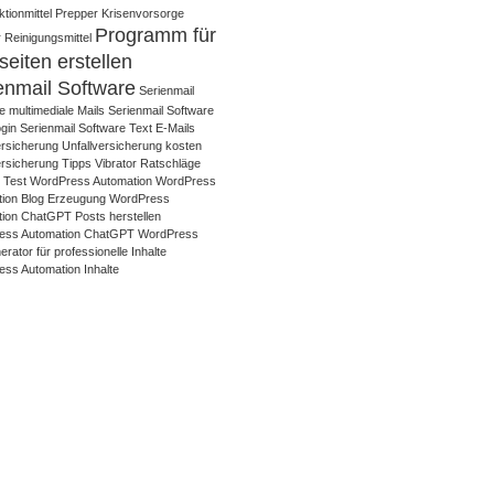
tionmittel
Prepper Krisenvorsorge
Programm für
 Reinigungsmittel
eiten erstellen
enmail Software
Serienmail
e multimediale Mails
Serienmail Software
gin
Serienmail Software Text E-Mails
ersicherung
Unfallversicherung kosten
ersicherung Tipps
Vibrator Ratschläge
r Test
WordPress Automation
WordPress
ion Blog Erzeugung
WordPress
ion ChatGPT Posts herstellen
ess Automation ChatGPT WordPress
rator für professionelle Inhalte
ss Automation Inhalte