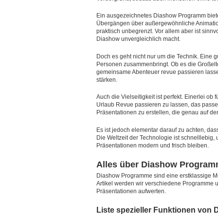
Ein ausgezeichnetes Diashow Programm biet
Übergängen über außergewöhnliche Animatione
praktisch unbegrenzt. Vor allem aber ist sinn
Diashow unvergleichlich macht.
Doch es geht nicht nur um die Technik. Eine g
Personen zusammenbringt. Ob es die Großelter
gemeinsame Abenteuer revue passieren lasse
stärken.
Auch die Vielseitigkeit ist perfekt. Einerlei o
Urlaub Revue passieren zu lassen, das pas
Präsentationen zu erstellen, die genau auf de
Es ist jedoch elementar darauf zu achten, da
Die Weltzeit der Technologie ist schnelllebig, 
Präsentationen modern und frisch bleiben.
Alles über Diashow Programm
Diashow Programme sind eine erstklassige Mögl
Artikel werden wir verschiedene Programme u
Präsentationen aufwerten.
Liste spezieller Funktionen vo