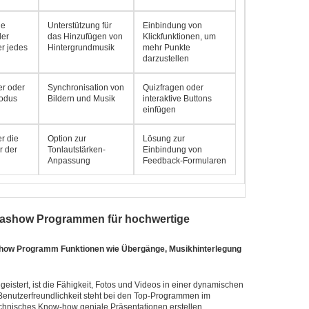
ie
Unterstützung für
Einbindung von
der
das Hinzufügen von
Klickfunktionen, um
r jedes
Hintergrundmusik
mehr Punkte
darzustellen
er oder
Synchronisation von
Quizfragen oder
odus
Bildern und Musik
interaktive Buttons
einfügen
er die
Option zur
Lösung zur
 der
Tonlautstärken-
Einbindung von
Anpassung
Feedback-Formularen
iashow Programmen für hochwertige
iashow Programm Funktionen wie Übergänge, Musikhinterlegung
stert, ist die Fähigkeit, Fotos und Videos in einer dynamischen
Benutzerfreundlichkeit steht bei den Top-Programmen im
hnisches Know-how geniale Präsentationen erstellen.