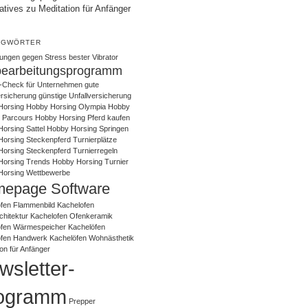
atives zu Meditation für Anfänger
AGWÖRTER
ungen gegen Stress
bester Vibrator
bearbeitungsprogramm
-Check für Unternehmen
gute
ersicherung
günstige Unfallversicherung
Horsing
Hobby Horsing Olympia
Hobby
 Parcours
Hobby Horsing Pferd kaufen
orsing Sattel
Hobby Horsing Springen
orsing Steckenpferd Turnierplätze
orsing Steckenpferd Turnierregeln
Horsing Trends
Hobby Horsing Turnier
Horsing Wettbewerbe
epage Software
fen Flammenbild
Kachelofen
chitektur
Kachelofen Ofenkeramik
ofen Wärmespeicher
Kachelöfen
öfen Handwerk
Kachelöfen Wohnästhetik
ion für Anfänger
wsletter-
ogramm
Prepper