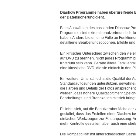
Diashow Programme haben übergreifende B
der Datensicherung dient.
Beim Auswählen des passenden Diashow Progra
Programme sind extrem benutzerfreundlich, konz
haben. Andere bieten eine Fülle an Funktionen
detaillierte Bearbeitungsoptionen, Effekte und
Ein kritischer Unterschied zwischen den viel
auf DVD zu brennen. Nicht jedes Programm bi
Kriterium sein kann. Gerade ältere Familienmitgl
eine klassische DVD, die sie einfach in den 
Ein weiterer Unterschied ist die Qualität d
Standardauflösungen unterstützen, gewährleis
die Farben und Details der Fotos ansprechend 
werden, dass höhere Qualität oft mehr Speich
Bearbeitungs- und Brennzeiten mit sich bringt
Es lohnt sich, auf die Benutzeroberfläche d
gestaltet, dass das Erstellen einer Diashow f
einfachen Werkzeugen zur Fotoanpassung. And
mehr Kontrolle gestatten, aber auch eine stei
Die Kompatibilität mit unterschiedlichen Betr