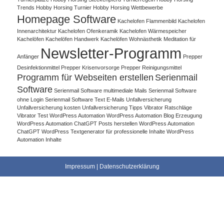
Trends
Hobby Horsing Turnier
Hobby Horsing Wettbewerbe
Homepage Software
Kachelofen Flammenbild
Kachelofen
Innenarchitektur
Kachelofen Ofenkeramik
Kachelofen Wärmespeicher
Kachelöfen
Kachelöfen Handwerk
Kachelöfen Wohnästhetik
Meditation für
Newsletter-Programm
Anfänger
Prepper
Desinfektionmittel
Prepper Krisenvorsorge
Prepper Reinigungsmittel
Programm für Webseiten erstellen
Serienmail
Software
Serienmail Software multimediale Mails
Serienmail Software
ohne Login
Serienmail Software Text E-Mails
Unfallversicherung
Unfallversicherung kosten
Unfallversicherung Tipps
Vibrator Ratschläge
Vibrator Test
WordPress Automation
WordPress Automation Blog Erzeugung
WordPress Automation ChatGPT Posts herstellen
WordPress Automation
ChatGPT WordPress Textgenerator für professionelle Inhalte
WordPress
Automation Inhalte
Impressum
|
Datenschutzerklärung