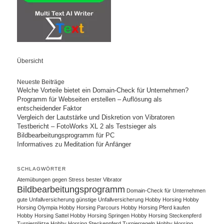
Übersicht
Neueste Beiträge
Welche Vorteile bietet ein Domain-Check für Unternehmen?
Programm für Webseiten erstellen – Auflösung als
entscheidender Faktor
Vergleich der Lautstärke und Diskretion von Vibratoren
Testbericht – FotoWorks XL 2 als Testsieger als
Bildbearbeitungsprogramm für PC
Informatives zu Meditation für Anfänger
SCHLAGWÖRTER
Atemübungen gegen Stress
bester Vibrator
Bildbearbeitungsprogramm
Domain-Check für Unternehmen
gute Unfallversicherung
günstige Unfallversicherung
Hobby Horsing
Hobby
Horsing Olympia
Hobby Horsing Parcours
Hobby Horsing Pferd kaufen
Hobby Horsing Sattel
Hobby Horsing Springen
Hobby Horsing Steckenpferd
Turnierplätze
Hobby Horsing Steckenpferd Turnierregeln
Hobby Horsing