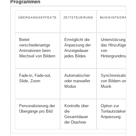
Programmen
ÜBERGANGSEFFEKTE
ZEITSTEUERUNG
MUSIKINTEGRATION
Bietet
Ermöglicht die
Unterstützung für
verschiedenartige
Anpassung der
das Hinzufügen
Animationen beim
Anzeigedauer
von
Wechsel von Bildern
jedes Bildes
Hintergrundmusik
Fade-in, Fade-out,
Automatischer
Synchronisation
Slide, Zoom
oder manueller
von Bildern und
Modus
Musik
Personalisierung der
Kontrolle über
Option zur
Übergänge pro Bild
die
Tonlautstärken-
Gesamtdauer
Anpassung
der Diashow