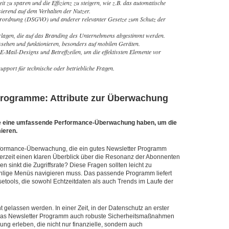
eit zu sparen und die Effizienz zu steigern, wie z.B. das automatische
ierend auf dem Verhalten der Nutzer.
rordnung (DSGVO) und anderer relevanter Gesetze zum Schutz der
rlagen, die auf das Branding des Unternehmens abgestimmt werden.
ussehen und funktionieren, besonders auf mobilen Geräten.
-Mail-Designs und Betreffzeilen, um die effektivsten Elemente vor
upport für technische oder betriebliche Fragen.
Programme: Attribute zur Überwachung
te eine umfassende Performance-Überwachung haben, um die
ieren.
Performance-Überwachung, die ein gutes Newsletter Programm
jederzeit einen klaren Überblick über die Resonanz der Abonnenten
 sinkt die Zugriffsrate? Diese Fragen sollten leicht zu
hlige Menüs navigieren muss. Das passende Programm liefert
setools, die sowohl Echtzeitdaten als auch Trends im Laufe der
t gelassen werden. In einer Zeit, in der Datenschutz an erster
s das Newsletter Programm auch robuste Sicherheitsmaßnahmen
ng erleben, die nicht nur finanzielle, sondern auch