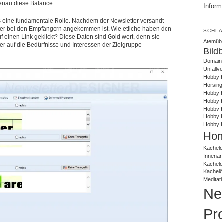
genau diese Balance.
Inform
ls eine fundamentale Rolle. Nachdem der Newsletter versandt
dieser bei den Empfängern angekommen ist. Wie etliche haben den
SCHL
f einen Link geklickt? Diese Daten sind Gold wert, denn sie
Atemüb
er auf die Bedürfnisse und Interessen der Zielgruppe
Bild
Domain
Unfallv
Hobby 
Horsing
Hobby H
Hobby H
Hobby H
Hobby 
Hobby 
Hom
Kachelo
Innenar
Kachel
Kachel
Meditat
Ne
Pr