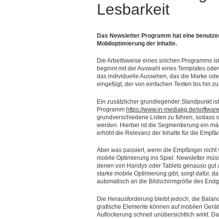
Lesbarkeit
Das Newsletter Programm hat eine benutzer
Mobiloptimierung der Inhalte.
Die Arbeitsweise eines solchen Programms ist 
beginnt mit der Auswahl eines Templates ode
das individuelle Aussehen, das die Marke oder
eingefügt, der von einfachen Texten bis hin z
Ein zusätzlicher grundlegender Standpunkt ist
Programm
https://www.in-mediakg.de/software
grundverschiedene Listen zu führen, sodass s
werden. Hierbei ist die Segmentierung ein mä
erhöht die Relevanz der Inhalte für die Empfä
Aber was passiert, wenn die Empfänger nicht 
mobile Optimierung ins Spiel. Newsletter müss
denen von Handys oder Tablets genauso gut a
starke mobile Optimierung gibt, sorgt dafür, d
automatisch an die Bildschirmgröße des Endg
Die Herausforderung bleibt jedoch, die Balanc
grafische Elemente können auf mobilen Geräte
Auflockerung schnell unübersichtlich wirkt. D