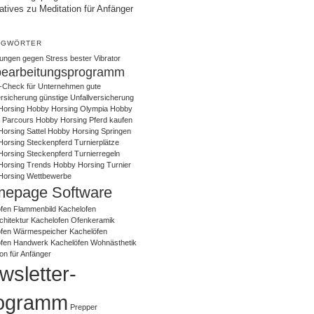
atives zu Meditation für Anfänger
AGWÖRTER
ungen gegen Stress
bester Vibrator
bearbeitungsprogramm
-Check für Unternehmen
gute
ersicherung
günstige Unfallversicherung
Horsing
Hobby Horsing Olympia
Hobby
 Parcours
Hobby Horsing Pferd kaufen
orsing Sattel
Hobby Horsing Springen
orsing Steckenpferd Turnierplätze
orsing Steckenpferd Turnierregeln
Horsing Trends
Hobby Horsing Turnier
Horsing Wettbewerbe
epage Software
fen Flammenbild
Kachelofen
chitektur
Kachelofen Ofenkeramik
ofen Wärmespeicher
Kachelöfen
öfen Handwerk
Kachelöfen Wohnästhetik
ion für Anfänger
wsletter-
ogramm
Prepper