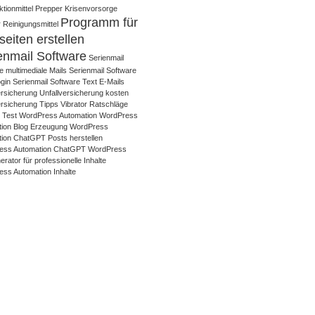
tionmittel
Prepper Krisenvorsorge
Programm für
 Reinigungsmittel
eiten erstellen
enmail Software
Serienmail
e multimediale Mails
Serienmail Software
gin
Serienmail Software Text E-Mails
ersicherung
Unfallversicherung kosten
ersicherung Tipps
Vibrator Ratschläge
r Test
WordPress Automation
WordPress
ion Blog Erzeugung
WordPress
ion ChatGPT Posts herstellen
ess Automation ChatGPT WordPress
rator für professionelle Inhalte
ss Automation Inhalte