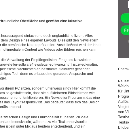
freundliche Oberfläche und gewährt eine lukrative
herausragend einfach und doch unglaublich effizient. Alles
r dem Design eines eigenen Layouts. Dies gibt den Newslettern
 die persönliche Note repräsentiert. Anschließend wird der Inhalt
u multimedialem Content wie Videos oder Bildern reichen kann.
 die Verwaltung der Empfängerlisten. Ein gutes Newsletter
/newsletter-software/newsletter-software.shtml
ist zweckmäßig,
pezifische Nachrichten an bestimmte Zielnutzer gesendet
Übersi
chtiges Tool, denn es erlaubt eine genauere Ansprache und
nger.
Neuest
Welche
vor ihrem PC sitzen, sondern unterwegs sind? Hier kommt die
für U
en so gestaltet sein, dass sie auf kleineren Bildschirmen wie
Progra
ussehen und funktionieren. Ein Newsletter Programm, das eine
Auflös
ass das Layout responsiv ist. Das bedeutet, dass sich das Design
Vergle
eräts anpasst.
von Vi
Testbe
e zwischen Design und Funktionalität zu halten. Zu viele
n ladeintensiv sein, während zu viel Text ohne visuelle
Testsi
aher ist ein guter Mix aus beidem entscheidend, und ein
Bildbe