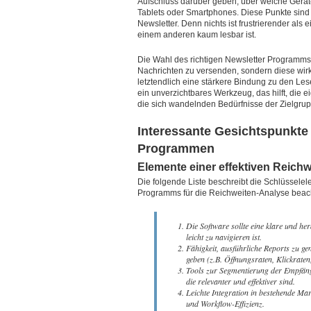
Aufschluss darüber geben, über welche Gerät
Tablets oder Smartphones. Diese Punkte sind
Newsletter. Denn nichts ist frustrierender als 
einem anderen kaum lesbar ist.
Die Wahl des richtigen Newsletter Programms s
Nachrichten zu versenden, sondern diese wir
letztendlich eine stärkere Bindung zu den Les
ein unverzichtbares Werkzeug, das hilft, die
die sich wandelnden Bedürfnisse der Zielgru
Interessante Gesichtspunkte
Programmen
Elemente einer effektiven Reich
Die folgende Liste beschreibt die Schlüssele
Programms für die Reichweiten-Analyse beach
Die Software sollte eine klare und he
leicht zu navigieren ist.
Fähigkeit, ausführliche Reports zu g
geben (z.B. Öffnungsraten, Klickrate
Tools zur Segmentierung der Empfänger
die relevanter und effektiver sind.
Leichte Integration in bestehende M
und Workflow-Effizienz.