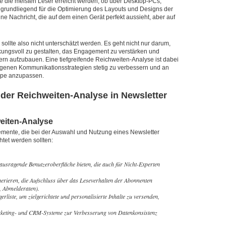
e die meisten Leser erreicht werden, ob über Desktop-PCs,
 grundliegend für die Optimierung des Layouts und Designs der
eine Nachricht, die auf dem einen Gerät perfekt aussieht, aber auf
ollte also nicht unterschätzt werden. Es geht nicht nur darum,
kungsvoll zu gestalten, das Engagement zu verstärken und
ern aufzubauen. Eine tiefgreifende Reichweiten-Analyse ist dabei
 eigenen Kommunikationsstrategien stetig zu verbessern und an
ppe anzupassen.
 der Reichweiten-Analyse in Newsletter
weiten-Analyse
lemente, die bei der Auswahl und Nutzung eines Newsletter
tet werden sollten:
rausragende Benutzeroberfläche bieten, die auch für Nicht-Experten
enerieren, die Aufschluss über das Leseverhalten der Abonnenten
n, Abmelderaten).
liste, um zielgerichtete und personalisierte Inhalte zu versenden,
arketing- und CRM-Systeme zur Verbesserung von Datenkonsistenz