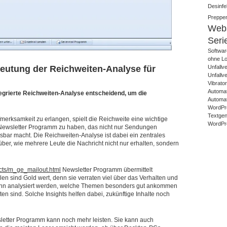
Desinfek
Prepper
Webs
Seri
Softwar
ohne Lo
Unfallv
eutung der Reichweiten-Analyse für
Unfallv
Vibrato
Automat
egrierte Reichweiten-Analyse entscheidend, um die
Automat
WordPr
Textgene
Aufmerksamkeit zu erlangen, spielt die Reichweite eine wichtige
WordPre
es Newsletter Programm zu haben, das nicht nur Sendungen
sbar macht. Die Reichweiten-Analyse ist dabei ein zentrales
ber, wie mehrere Leute die Nachricht nicht nur erhalten, sondern
cts/m_ge_mailout.html
Newsletter Programm übermittelt
hlen sind Gold wert, denn sie verraten viel über das Verhalten und
kann analysiert werden, welche Themen besonders gut ankommen
en sind. Solche Insights helfen dabei, zukünftige Inhalte noch
letter Programm kann noch mehr leisten. Sie kann auch