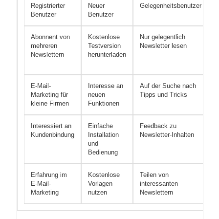
Registrierter
Neuer
Gelegenheitsbenutzer
P
Benutzer
Benutzer
Abonnent von
Kostenlose
Nur gelegentlich
V
mehreren
Testversion
Newsletter lesen
m
Newslettern
herunterladen
N
K
E-Mail-
Interesse an
Auf der Suche nach
A
Marketing für
neuen
Tipps und Tricks
N
kleine Firmen
Funktionen
K
Interessiert an
Einfache
Feedback zu
P
Kundenbindung
Installation
Newsletter-Inhalten
N
und
E
Bedienung
Erfahrung im
Kostenlose
Teilen von
I
E-Mail-
Vorlagen
interessanten
a
Marketing
nutzen
Newslettern