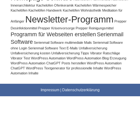
Innenarchitektur
Kachelofen Ofenkeramik
Kachelofen Wärmespeicher
Kachelöfen
Kachelöfen Handwerk
Kachelöfen Wohnästhetik
Meditation für
Newsletter-Programm
Anfänger
Prepper
Desinfektionmittel
Prepper Krisenvorsorge
Prepper Reinigungsmittel
Programm für Webseiten erstellen
Serienmail
Software
Serienmail Software multimediale Mails
Serienmail Software
ohne Login
Serienmail Software Text E-Mails
Unfallversicherung
Unfallversicherung kosten
Unfallversicherung Tipps
Vibrator Ratschläge
Vibrator Test
WordPress Automation
WordPress Automation Blog Erzeugung
WordPress Automation ChatGPT Posts herstellen
WordPress Automation
ChatGPT WordPress Textgenerator für professionelle Inhalte
WordPress
Automation Inhalte
Impressum
|
Datenschutzerklärung