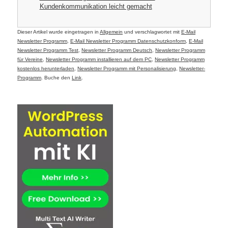
Kundenkommunikation leicht gemacht
Dieser Artikel wurde eingetragen in
Allgemein
und verschlagwortet mit
E-Mail
Newsletter Programm
,
E-Mail Newsletter Programm Datenschutzkonform
,
E-Mail
Newsletter Programm Test
,
Newsletter Programm Deutsch
,
Newsletter Programm
für Vereine
,
Newsletter Programm installieren auf dem PC
,
Newsletter Programm
kostenlos herunterladen
,
Newsletter Programm mit Personalisierung
,
Newsletter-
Programm
. Buche den
Link
.