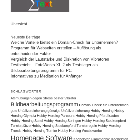
Übersicht
Neueste Beiträge
Welche Vorteile bietet ein Domain-Check für Unternehmen?
Programm für Webseiten erstellen – Auflösung als
entscheidender Faktor
Vergleich der Lautstärke und Diskretion von Vibratoren
Testbericht – FotoWorks XL 2 als Testsieger als
Bildbearbeitungsprogramm für PC
Informatives zu Meditation für Anfänger
SCHLAGWÖRTER
Atemübungen gegen Stress
bester Vibrator
Bildbearbeitungsprogramm
Domain-Check für Unternehmen
gute Unfallversicherung
günstige Unfallversicherung
Hobby Horsing
Hobby
Horsing Olympia
Hobby Horsing Parcours
Hobby Horsing Pferd kaufen
Hobby Horsing Sattel
Hobby Horsing Springen
Hobby Horsing Steckenpferd
Turnierplätze
Hobby Horsing Steckenpferd Turnierregeln
Hobby Horsing
Trends
Hobby Horsing Turnier
Hobby Horsing Wettbewerbe
Homepage Software
Kachelofen Flammenbild
Kachelofen