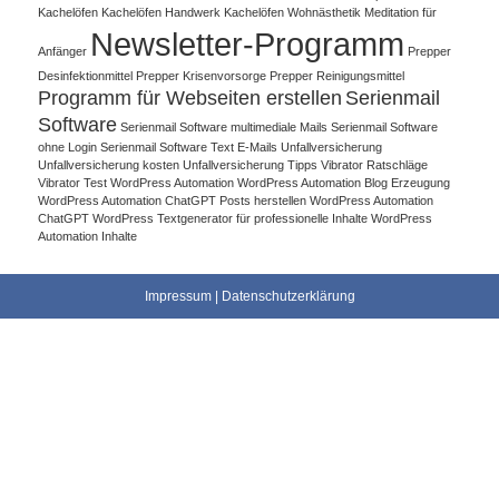
Kachelöfen
Kachelöfen Handwerk
Kachelöfen Wohnästhetik
Meditation für
Newsletter-Programm
Anfänger
Prepper
Desinfektionmittel
Prepper Krisenvorsorge
Prepper Reinigungsmittel
Programm für Webseiten erstellen
Serienmail
Software
Serienmail Software multimediale Mails
Serienmail Software
ohne Login
Serienmail Software Text E-Mails
Unfallversicherung
Unfallversicherung kosten
Unfallversicherung Tipps
Vibrator Ratschläge
Vibrator Test
WordPress Automation
WordPress Automation Blog Erzeugung
WordPress Automation ChatGPT Posts herstellen
WordPress Automation
ChatGPT WordPress Textgenerator für professionelle Inhalte
WordPress
Automation Inhalte
Impressum
|
Datenschutzerklärung