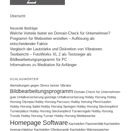
Übersicht
Neueste Beiträge
Welche Vorteile bietet ein Domain-Check für Unternehmen?
Programm für Webseiten erstellen – Auflösung als
entscheidender Faktor
Vergleich der Lautstärke und Diskretion von Vibratoren
Testbericht – FotoWorks XL 2 als Testsieger als
Bildbearbeitungsprogramm für PC
Informatives zu Meditation für Anfänger
SCHLAGWÖRTER
Atemübungen gegen Stress
bester Vibrator
Bildbearbeitungsprogramm
Domain-Check für Unternehmen
gute Unfallversicherung
günstige Unfallversicherung
Hobby Horsing
Hobby
Horsing Olympia
Hobby Horsing Parcours
Hobby Horsing Pferd kaufen
Hobby Horsing Sattel
Hobby Horsing Springen
Hobby Horsing Steckenpferd
Turnierplätze
Hobby Horsing Steckenpferd Turnierregeln
Hobby Horsing
Trends
Hobby Horsing Turnier
Hobby Horsing Wettbewerbe
Homepage Software
Kachelofen Flammenbild
Kachelofen
Innenarchitektur
Kachelofen Ofenkeramik
Kachelofen Wärmespeicher