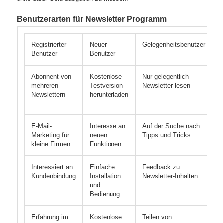
Benutzerarten für Newsletter Programm
Registrierter
Neuer
Gelegenheitsbenutzer
P
Benutzer
Benutzer
Abonnent von
Kostenlose
Nur gelegentlich
V
mehreren
Testversion
Newsletter lesen
m
Newslettern
herunterladen
N
K
E-Mail-
Interesse an
Auf der Suche nach
A
Marketing für
neuen
Tipps und Tricks
N
kleine Firmen
Funktionen
K
Interessiert an
Einfache
Feedback zu
P
Kundenbindung
Installation
Newsletter-Inhalten
N
und
E
Bedienung
Erfahrung im
Kostenlose
Teilen von
I