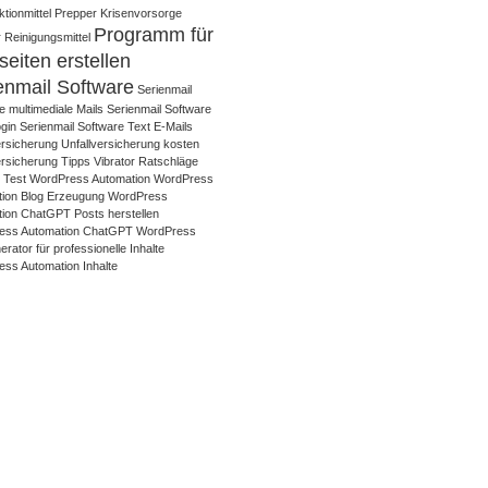
tionmittel
Prepper Krisenvorsorge
Programm für
 Reinigungsmittel
eiten erstellen
enmail Software
Serienmail
e multimediale Mails
Serienmail Software
gin
Serienmail Software Text E-Mails
ersicherung
Unfallversicherung kosten
ersicherung Tipps
Vibrator Ratschläge
r Test
WordPress Automation
WordPress
ion Blog Erzeugung
WordPress
ion ChatGPT Posts herstellen
ess Automation ChatGPT WordPress
rator für professionelle Inhalte
ss Automation Inhalte