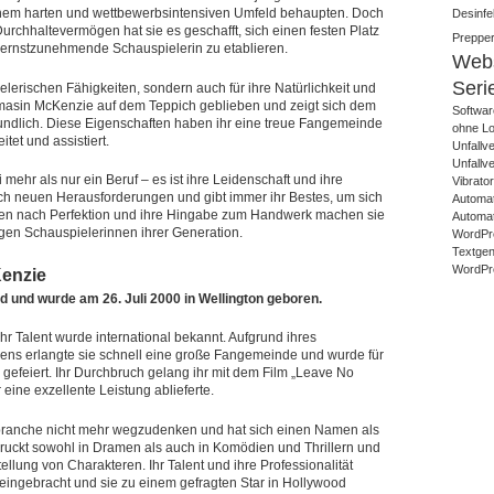
inem harten und wettbewerbsintensiven Umfeld behaupten. Doch
Desinfek
Durchhaltevermögen hat sie es geschafft, sich einen festen Platz
Prepper
 ernstzunehmende Schauspielerin zu etablieren.
Webs
Seri
pielerischen Fähigkeiten, sondern auch für ihre Natürlichkeit und
homasin McKenzie auf dem Teppich geblieben und zeigt sich dem
Softwar
undlich. Diese Eigenschaften haben ihr eine treue Fangemeinde
ohne Lo
tet und assistiert.
Unfallv
Unfallv
mehr als nur ein Beruf – es ist ihre Leidenschaft und ihre
Vibrato
sich neuen Herausforderungen und gibt immer ihr Bestes, um sich
Automat
eben nach Perfektion und ihre Hingabe zum Handwerk machen sie
Automat
ngen Schauspielerinnen ihrer Generation.
WordPr
Textgene
WordPre
Kenzie
nd wurde am 26. Juli 2000 in Wellington geboren.
hr Talent wurde international bekannt. Aufgrund ihres
ns erlangte sie schnell eine große Fangemeinde und wurde für
n gefeiert. Ihr Durchbruch gelang ihr mit dem Film „Leave No
 eine exzellente Leistung ablieferte.
branche nicht mehr wegzudenken und hat sich einen Namen als
ruckt sowohl in Dramen als auch in Komödien und Thrillern und
tellung von Charakteren. Ihr Talent und ihre Professionalität
eingebracht und sie zu einem gefragten Star in Hollywood