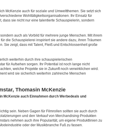
sich McKenzie auch für soziale und Umweltthemen. Sie setzt sich
verschiedene Wohltätigkeitsorganisationen. Ihr Einsatz für
t, dass sie nicht nur eine talentierte Schauspielerin, sondern
h, sondern auch als Vorbild für mehrere junge Menschen. Mit ihrem
für die Schauspielerei inspiriert sie andere dazu, ihren Träumen
n. Sie zeigt, dass mit Talent, Fleiß und Entschlossenheit große
rlich weiterhin durch ihre schauspielerischen
r für Aufsehen sorgen. Ihr Potential ist noch lange nicht
chten, welche Projekte sie in Zukunft noch verwirklichen wird.
ment wird sie sicherlich weiterhin zahlreiche Menschen
lmstar, Thomasin McKenzie
sin McKenzie auch Einnahmen durch Werbedeals und
chtig sein. Neben Gagen für Filmrollen sollten sie auch durch
ktplatzierungen und den Verkauf von Merchandising-Produkten
mstars nehmen auch ihre Popularität, um eigene Produktlinien zu
 Modeindustrie oder der Musikbranche Fuß zu fassen.