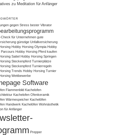
atives zu Meditation für Anfänger
AGWÖRTER
ungen gegen Stress
bester Vibrator
bearbeitungsprogramm
-Check für Unternehmen
gute
ersicherung
günstige Unfallversicherung
Horsing
Hobby Horsing Olympia
Hobby
 Parcours
Hobby Horsing Pferd kaufen
orsing Sattel
Hobby Horsing Springen
orsing Steckenpferd Turnierplätze
orsing Steckenpferd Turnierregeln
Horsing Trends
Hobby Horsing Turnier
Horsing Wettbewerbe
epage Software
fen Flammenbild
Kachelofen
chitektur
Kachelofen Ofenkeramik
ofen Wärmespeicher
Kachelöfen
öfen Handwerk
Kachelöfen Wohnästhetik
ion für Anfänger
wsletter-
ogramm
Prepper