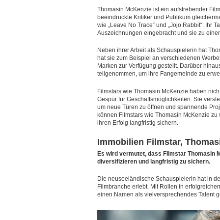
Thomasin McKenzie ist ein aufstrebender Films
beeindruckte Kritiker und Publikum gleicherma
wie „Leave No Trace“ und „Jojo Rabbit“. Ihr Tal
Auszeichnungen eingebracht und sie zu einem
Neben ihrer Arbeit als Schauspielerin hat 
hat sie zum Beispiel an verschiedenen Werb
Marken zur Verfügung gestellt. Darüber hinaus
teilgenommen, um ihre Fangemeinde zu erweit
Filmstars wie Thomasin McKenzie haben nicht 
Gespür für Geschäftsmöglichkeiten. Sie verste
um neue Türen zu öffnen und spannende Projek
können Filmstars wie Thomasin McKenzie zu w
ihren Erfolg langfristig sichern.
Immobilien Filmstar, Thoma
Es wird vermutet, dass Filmstar Thomasin M
diversifizieren und langfristig zu sichern.
Die neuseeländische Schauspielerin hat in de
Filmbranche erlebt. Mit Rollen in erfolgreiche
einen Namen als vielversprechendes Talent ge