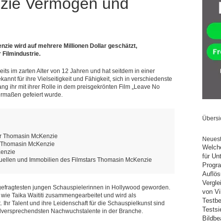
zie Vermögen und
ie wird auf mehrere Millionen Dollar geschätzt,
 Filmindustrie.
ts im zarten Alter von 12 Jahren und hat seitdem in einer
annt für ihre Vielseitigkeit und Fähigkeit, sich in verschiedenste
ng ihr mit ihrer Rolle in dem preisgekrönten Film „Leave No
ermaßen gefeiert wurde.
Übersi
ar Thomasin McKenzie
Neuest
s Thomasin McKenzie
Welche
Kenzie
für U
uellen und Immobilien des Filmstars Thomasin McKenzie
Progra
Auflös
Vergle
gefragtesten jungen Schauspielerinnen in Hollywood geworden.
von Vi
 wie Taika Waititi zusammengearbeitet und wird als
Testbe
 Ihr Talent und ihre Leidenschaft für die Schauspielkunst sind
Testsi
ielversprechendsten Nachwuchstalente in der Branche.
Bildbe