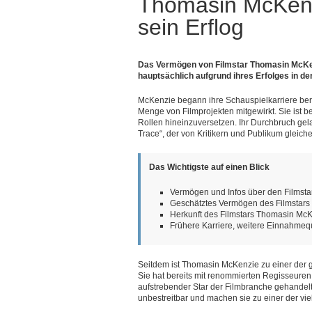
Thomasin McKen
sein Erflog
Das Vermögen von Filmstar Thomasin McKenz
hauptsächlich aufgrund ihres Erfolges in der
McKenzie begann ihre Schauspielkarriere berei
Menge von Filmprojekten mitgewirkt. Sie ist bek
Rollen hineinzuversetzen. Ihr Durchbruch gela
Trace“, der von Kritikern und Publikum gleich
Das Wichtigste auf einen Blick
Vermögen und Infos über den Filmst
Geschätztes Vermögen des Filmstar
Herkunft des Filmstars Thomasin Mc
Frühere Karriere, weitere Einnahmeq
Seitdem ist Thomasin McKenzie zu einer der 
Sie hat bereits mit renommierten Regisseuren
aufstrebender Star der Filmbranche gehandelt.
unbestreitbar und machen sie zu einer der v