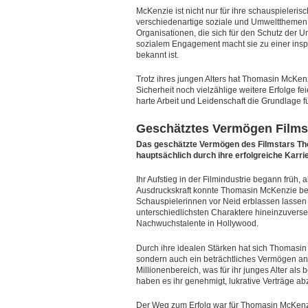
McKenzie ist nicht nur für ihre schauspieleri
verschiedenartige soziale und Umweltthemen. S
Organisationen, die sich für den Schutz der 
sozialem Engagement macht sie zu einer inspi
bekannt ist.
Trotz ihres jungen Alters hat Thomasin McKenz
Sicherheit noch vielzählige weitere Erfolge feie
harte Arbeit und Leidenschaft die Grundlage fü
Geschätztes Vermögen Films
Das geschätzte Vermögen des Filmstars Thom
hauptsächlich durch ihre erfolgreiche Karri
Ihr Aufstieg in der Filmindustrie begann früh, 
Ausdruckskraft konnte Thomasin McKenzie ber
Schauspielerinnen vor Neid erblassen lassen w
unterschiedlichsten Charaktere hineinzuverse
Nachwuchstalente in Hollywood.
Durch ihre idealen Stärken hat sich Thomasin
sondern auch ein beträchtliches Vermögen an
Millionenbereich, was für ihr junges Alter als
haben es ihr genehmigt, lukrative Verträge a
Der Weg zum Erfolg war für Thomasin McKenzi