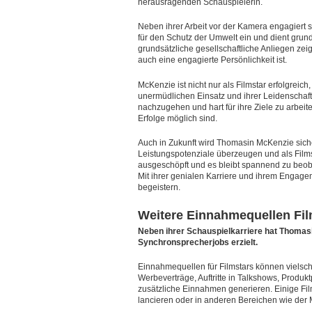
herausragenden Schauspielerin.
Neben ihrer Arbeit vor der Kamera engagiert 
für den Schutz der Umwelt ein und dient grund
grundsätzliche gesellschaftliche Anliegen zeig
auch eine engagierte Persönlichkeit ist.
McKenzie ist nicht nur als Filmstar erfolgreic
unermüdlichen Einsatz und ihrer Leidenschaft 
nachzugehen und hart für ihre Ziele zu arbeite
Erfolge möglich sind.
Auch in Zukunft wird Thomasin McKenzie siche
Leistungspotenziale überzeugen und als Filmsta
ausgeschöpft und es bleibt spannend zu beoba
Mit ihrer genialen Karriere und ihrem Engage
begeistern.
Weitere Einnahmequellen Fi
Neben ihrer Schauspielkarriere hat Thoma
Synchronsprecherjobs erzielt.
Einnahmequellen für Filmstars können vielschi
Werbeverträge, Auftritte in Talkshows, Produ
zusätzliche Einnahmen generieren. Einige Fil
lancieren oder in anderen Bereichen wie der