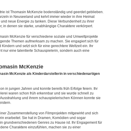
ustrie ist Thomasin McKenzie bodenständig und geerdet geblieben.
 Wurzeln in Neuseeland und kehrt immer wieder in ihre Heimat
en und neue Energie zu tanken. Diese Verbundenheit zu ihrer
er, in denen sie starke, unabhängige Charaktere verkörpert.
masin McKenzie für verschiedene soziale und Umweltprojekte
dlegende Themen aufmerksam zu machen. Sie engagiert sich für
indern und setzt sich für eine gerechtere Weltzeit ein. Ihr
ht nur eine talentierte Schauspielerin, sondern auch eine
Thomasin McKenzie
asin McKenzie als Kinderdarstellerin in verschiedenartigen
 in jungen Jahren und konnte bereits früh Erfolge feiern. Ihr
elerei waren schon früh erkennbar und sie wurde schnell zu
en Ausstrahlung und ihrem schauspielerischen Können konnte sie
istern.
iner Zusammenstellung von Filmprojekten mitgewirkt und sich
erin erarbeitet. Sie hat in Dramen, Komödien und sogar
e in grundverschiedenen Genres zu Hause ist. Ihr Engagement für
hiedene Charaktere einzufühlen, machen sie zu einer