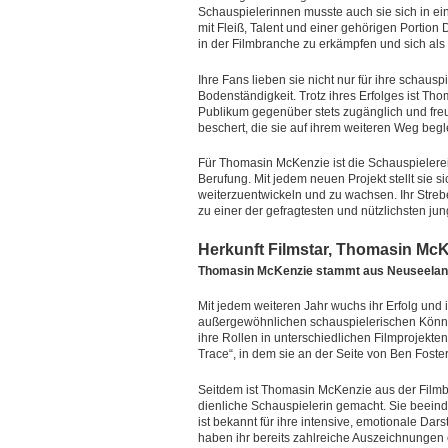
Schauspielerinnen musste auch sie sich in e
mit Fleiß, Talent und einer gehörigen Portion 
in der Filmbranche zu erkämpfen und sich als
Ihre Fans lieben sie nicht nur für ihre schaus
Bodenständigkeit. Trotz ihres Erfolges ist T
Publikum gegenüber stets zugänglich und fre
beschert, die sie auf ihrem weiteren Weg beglei
Für Thomasin McKenzie ist die Schauspielerei 
Berufung. Mit jedem neuen Projekt stellt sie 
weiterzuentwickeln und zu wachsen. Ihr Str
zu einer der gefragtesten und nützlichsten ju
Herkunft Filmstar, Thomasin Mc
Thomasin McKenzie stammt aus Neuseeland u
Mit jedem weiteren Jahr wuchs ihr Erfolg und i
außergewöhnlichen schauspielerischen Könne
ihre Rollen in unterschiedlichen Filmprojekte
Trace“, in dem sie an der Seite von Ben Foster
Seitdem ist Thomasin McKenzie aus der Film
dienliche Schauspielerin gemacht. Sie beeind
ist bekannt für ihre intensive, emotionale Dars
haben ihr bereits zahlreiche Auszeichnungen 