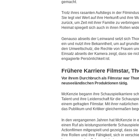
gemacht.
Trotz ihres rasanten Aufstiegs in der Filmind
Sie legt viel Wert auf ihre Herkunft und ihre
zurück, um Zeit mit ihrer Familie zu verbring
Heimat spiegelt sich auch in ihren Rollen wid
Genauso abseits der Leinwand setzt sich Tho
ein und nutzt ihre Bekanntheit, um auf grun
den Umweltschutz, die Rechte von Frauen und K
Einsatz abseits der Kamera zeigt, dass sie nic
engagierte Persönlichkeit ist.
Frühere Karriere Filmstar, 
Vor ihrem Durchbruch als Filmstar war Thom
neuseeländischen Produktionen tätig.
McKenzie begann ihre Schauspielkarriere schon
Talent und ihre Leidenschaft für die Schauspi
einem gefragten Filmstar. Mit ihrer natürlich
das Publikum und Kritiker gleichermaßen bege
In den vergangenen Jahren hat McKenzie in e
einen Ruf als leistungsorientierte Schauspiel
Actionfilmen mitgespielt und gezeigt, dass si
ihre Rollen und ihre Fähigkeit, sich in versc