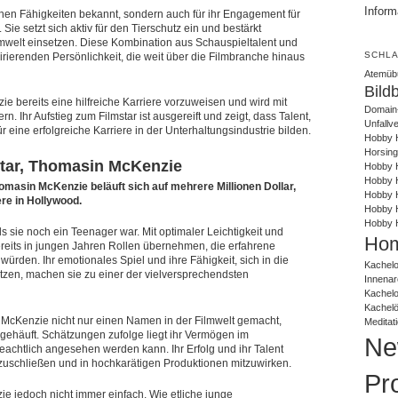
Inform
schen Fähigkeiten bekannt, sondern auch für ihr Engagement für
ie setzt sich aktiv für den Tierschutz ein und bestärkt
Umwelt einsetzen. Diese Kombination aus Schauspieltalent und
SCHL
rierenden Persönlichkeit, die weit über die Filmbranche hinaus
Atemüb
Bild
ie bereits eine hilfreiche Karriere vorzuweisen und wird mit
Domain
rn. Ihr Aufstieg zum Filmstar ist ausgereift und zeigt, dass Talent,
Unfallv
r eine erfolgreiche Karriere in der Unterhaltungsindustrie bilden.
Hobby 
Horsing
tar, Thomasin McKenzie
Hobby H
Hobby H
asin McKenzie beläuft sich auf mehrere Millionen Dollar,
Hobby H
ere in Hollywood.
Hobby 
Hobby 
als sie noch ein Teenager war. Mit optimaler Leichtigkeit und
Hom
eits in jungen Jahren Rollen übernehmen, die erfahrene
ürden. Ihr emotionales Spiel und ihre Fähigkeit, sich in die
Kachelo
tzen, machen sie zu einer der vielversprechendsten
Innenar
Kachel
Kachel
 McKenzie nicht nur einen Namen in der Filmwelt gemacht,
Meditat
gehäuft. Schätzungen zufolge liegt ihr Vermögen im
Ne
 beachtlich angesehen werden kann. Ihr Erfolg und ihr Talent
bzuschließen und in hochkarätigen Produktionen mitzuwirken.
Pr
e jedoch nicht immer einfach. Wie etliche junge