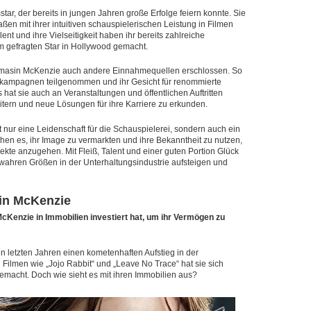
tar, der bereits in jungen Jahren große Erfolge feiern konnte. Sie
ßen mit ihrer intuitiven schauspielerischen Leistung in Filmen
ent und ihre Vielseitigkeit haben ihr bereits zahlreiche
 gefragten Star in Hollywood gemacht.
Thomasin McKenzie auch andere Einnahmequellen erschlossen. So
ekampagnen teilgenommen und ihr Gesicht für renommierte
 hat sie auch an Veranstaltungen und öffentlichen Auftritten
ern und neue Lösungen für ihre Karriere zu erkunden.
nur eine Leidenschaft für die Schauspielerei, sondern auch ein
hen es, ihr Image zu vermarkten und ihre Bekanntheit zu nutzen,
te anzugehen. Mit Fleiß, Talent und einer guten Portion Glück
ahren Größen in der Unterhaltungsindustrie aufsteigen und
sin McKenzie
cKenzie in Immobilien investiert hat, um ihr Vermögen zu
n letzten Jahren einen kometenhaften Aufstieg in der
n Filmen wie „Jojo Rabbit“ und „Leave No Trace“ hat sie sich
macht. Doch wie sieht es mit ihren Immobilien aus?