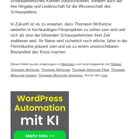
schauspielerisches Können zurückzuführen, sondern auch auf
ihre Hingabe und Leidenschaft für die Wissenschaft des
Schauspielens.
In Zukunft ist es zu erwarten, dass Thomasin McKenzie
weiterhin in hochkarätigen Filmprojekten zu sehen sein wird und
sich als eine der führenden Schauspielerinnen ihrer Zeit
etablieren wird. Ihr Name wird sicherlich noch etliche Jahre in der
Filmindustrie präsent sein und sie zu einem unverzichtbaren
Bestandteil des Kinos machen.
Dieser Artikel wurde eingetragen in
Allgemein
und verschlagwortet mit
Filmstar
Thomasin McKenzie
,
Thomasin McKenzie
,
Thomasin McKenzie Filme
,
Thomasin
McKenzie Karriere
,
Thomasin McKenzie Vermögen
. Buche den
Link
.