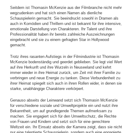
Seitdem ist Thomasin McKenzie aus der Filmbranche nicht mehr
wegzudenken und hat sich einen Namen als dienliche
Schauspielerin gemacht. Sie beeindruckt sowohl in Dramen als
auch in Komödien und Thrillern und ist bekannt für ihre intensive,
emotionale Darstellung von Charakteren. Ihr Talent und ihre
Professionalität haben ihr bereits zahlreiche Auszeichnungen
eingebracht und sie zu einem gefragten Star in Hollywood
gemacht.
Trotz ihres rasanten Aufstiegs in der Filmindustrie ist Thomasin
McKenzie bodenständig und geerdet geblieben. Sie legt viel Wert
auf ihre Herkunft und ihre Wurzeln in Neuseeland und kehrt
immer wieder in ihre Heimat zurück, um Zeit mit ihrer Familie zu
verbringen und neue Energie zu tanken. Diese Verbundenheit zu
ihrer Heimat spiegelt sich auch in ihren Rollen wider, in denen sie
starke, unabhängige Charaktere verkörpert.
Genauso abseits der Leinwand setzt sich Thomasin McKenzie
für verschiedene soziale und Umweltprojekte ein und nutzt ihre
Bekanntheit, um auf grundlegende Themen aufmerksam zu
machen. Sie engagiert sich für den Umweltschutz, die Rechte
von Frauen und Kindern und setzt sich für eine gerechtere
Weltzeit ein. Ihr Einsatz abseits der Kamera zeigt, dass sie nicht
nur eine talentierte Schauspielerin, sondern auch eine engagierte