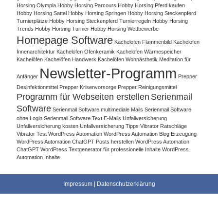
Horsing Olympia
Hobby Horsing Parcours
Hobby Horsing Pferd kaufen
Hobby Horsing Sattel
Hobby Horsing Springen
Hobby Horsing Steckenpferd
Turnierplätze
Hobby Horsing Steckenpferd Turnierregeln
Hobby Horsing
Trends
Hobby Horsing Turnier
Hobby Horsing Wettbewerbe
Homepage Software
Kachelofen Flammenbild
Kachelofen
Innenarchitektur
Kachelofen Ofenkeramik
Kachelofen Wärmespeicher
Kachelöfen
Kachelöfen Handwerk
Kachelöfen Wohnästhetik
Meditation für
Newsletter-Programm
Anfänger
Prepper
Desinfektionmittel
Prepper Krisenvorsorge
Prepper Reinigungsmittel
Programm für Webseiten erstellen
Serienmail
Software
Serienmail Software multimediale Mails
Serienmail Software
ohne Login
Serienmail Software Text E-Mails
Unfallversicherung
Unfallversicherung kosten
Unfallversicherung Tipps
Vibrator Ratschläge
Vibrator Test
WordPress Automation
WordPress Automation Blog Erzeugung
WordPress Automation ChatGPT Posts herstellen
WordPress Automation
ChatGPT WordPress Textgenerator für professionelle Inhalte
WordPress
Automation Inhalte
Impressum
|
Datenschutzerklärung