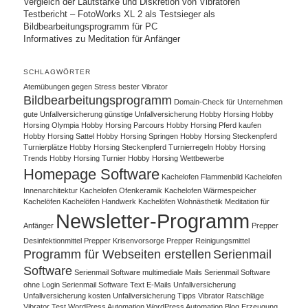
Vergleich der Lautstärke und Diskretion von Vibratoren
Testbericht – FotoWorks XL 2 als Testsieger als
Bildbearbeitungsprogramm für PC
Informatives zu Meditation für Anfänger
SCHLAGWÖRTER
Atemübungen gegen Stress
bester Vibrator
Bildbearbeitungsprogramm
Domain-Check für Unternehmen
gute Unfallversicherung
günstige Unfallversicherung
Hobby Horsing
Hobby
Horsing Olympia
Hobby Horsing Parcours
Hobby Horsing Pferd kaufen
Hobby Horsing Sattel
Hobby Horsing Springen
Hobby Horsing Steckenpferd
Turnierplätze
Hobby Horsing Steckenpferd Turnierregeln
Hobby Horsing
Trends
Hobby Horsing Turnier
Hobby Horsing Wettbewerbe
Homepage Software
Kachelofen Flammenbild
Kachelofen
Innenarchitektur
Kachelofen Ofenkeramik
Kachelofen Wärmespeicher
Kachelöfen
Kachelöfen Handwerk
Kachelöfen Wohnästhetik
Meditation für
Newsletter-Programm
Anfänger
Prepper
Desinfektionmittel
Prepper Krisenvorsorge
Prepper Reinigungsmittel
Programm für Webseiten erstellen
Serienmail
Software
Serienmail Software multimediale Mails
Serienmail Software
ohne Login
Serienmail Software Text E-Mails
Unfallversicherung
Unfallversicherung kosten
Unfallversicherung Tipps
Vibrator Ratschläge
Vibrator Test
WordPress Automation
WordPress Automation Blog Erzeugung