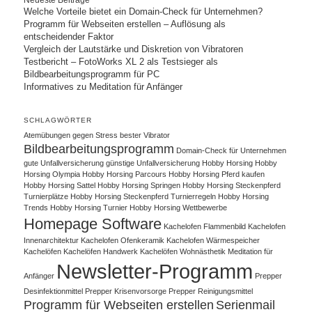
Welche Vorteile bietet ein Domain-Check für Unternehmen?
Programm für Webseiten erstellen – Auflösung als
entscheidender Faktor
Vergleich der Lautstärke und Diskretion von Vibratoren
Testbericht – FotoWorks XL 2 als Testsieger als
Bildbearbeitungsprogramm für PC
Informatives zu Meditation für Anfänger
SCHLAGWÖRTER
Atemübungen gegen Stress
bester Vibrator
Bildbearbeitungsprogramm
Domain-Check für Unternehmen
gute Unfallversicherung
günstige Unfallversicherung
Hobby Horsing
Hobby
Horsing Olympia
Hobby Horsing Parcours
Hobby Horsing Pferd kaufen
Hobby Horsing Sattel
Hobby Horsing Springen
Hobby Horsing Steckenpferd
Turnierplätze
Hobby Horsing Steckenpferd Turnierregeln
Hobby Horsing
Trends
Hobby Horsing Turnier
Hobby Horsing Wettbewerbe
Homepage Software
Kachelofen Flammenbild
Kachelofen
Innenarchitektur
Kachelofen Ofenkeramik
Kachelofen Wärmespeicher
Kachelöfen
Kachelöfen Handwerk
Kachelöfen Wohnästhetik
Meditation für
Newsletter-Programm
Anfänger
Prepper
Desinfektionmittel
Prepper Krisenvorsorge
Prepper Reinigungsmittel
Programm für Webseiten erstellen
Serienmail