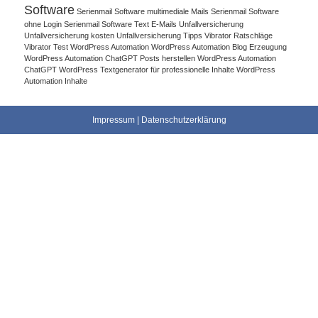
Software
Serienmail Software multimediale Mails
Serienmail Software
ohne Login
Serienmail Software Text E-Mails
Unfallversicherung
Unfallversicherung kosten
Unfallversicherung Tipps
Vibrator Ratschläge
Vibrator Test
WordPress Automation
WordPress Automation Blog Erzeugung
WordPress Automation ChatGPT Posts herstellen
WordPress Automation
ChatGPT WordPress Textgenerator für professionelle Inhalte
WordPress
Automation Inhalte
Impressum
|
Datenschutzerklärung