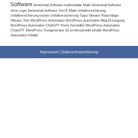
Software
Serienmail Software multimediale Mails
Serienmail Software
ohne Login
Serienmail Software Text E-Mails
Unfallversicherung
Unfallversicherung kosten
Unfallversicherung Tipps
Vibrator Ratschläge
Vibrator Test
WordPress Automation
WordPress Automation Blog Erzeugung
WordPress Automation ChatGPT Posts herstellen
WordPress Automation
ChatGPT WordPress Textgenerator für professionelle Inhalte
WordPress
Automation Inhalte
Impressum
|
Datenschutzerklärung