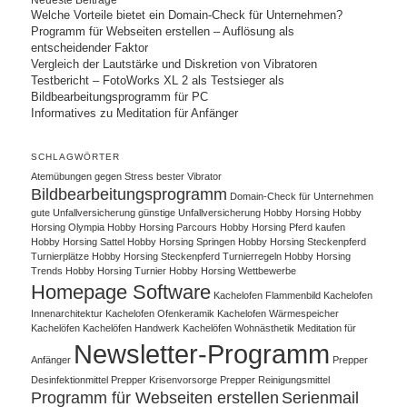
Welche Vorteile bietet ein Domain-Check für Unternehmen?
Programm für Webseiten erstellen – Auflösung als
entscheidender Faktor
Vergleich der Lautstärke und Diskretion von Vibratoren
Testbericht – FotoWorks XL 2 als Testsieger als
Bildbearbeitungsprogramm für PC
Informatives zu Meditation für Anfänger
SCHLAGWÖRTER
Atemübungen gegen Stress
bester Vibrator
Bildbearbeitungsprogramm
Domain-Check für Unternehmen
gute Unfallversicherung
günstige Unfallversicherung
Hobby Horsing
Hobby
Horsing Olympia
Hobby Horsing Parcours
Hobby Horsing Pferd kaufen
Hobby Horsing Sattel
Hobby Horsing Springen
Hobby Horsing Steckenpferd
Turnierplätze
Hobby Horsing Steckenpferd Turnierregeln
Hobby Horsing
Trends
Hobby Horsing Turnier
Hobby Horsing Wettbewerbe
Homepage Software
Kachelofen Flammenbild
Kachelofen
Innenarchitektur
Kachelofen Ofenkeramik
Kachelofen Wärmespeicher
Kachelöfen
Kachelöfen Handwerk
Kachelöfen Wohnästhetik
Meditation für
Newsletter-Programm
Anfänger
Prepper
Desinfektionmittel
Prepper Krisenvorsorge
Prepper Reinigungsmittel
Programm für Webseiten erstellen
Serienmail