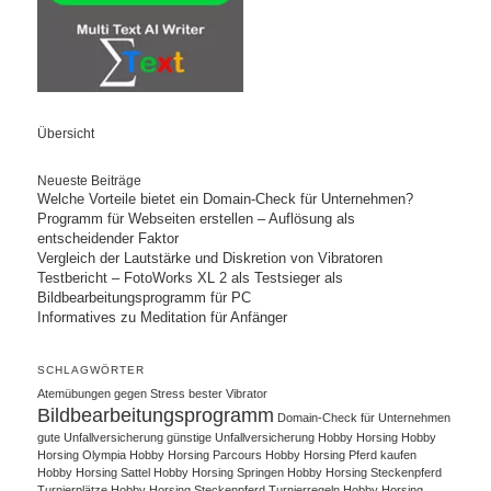
Übersicht
Neueste Beiträge
Welche Vorteile bietet ein Domain-Check für Unternehmen?
Programm für Webseiten erstellen – Auflösung als
entscheidender Faktor
Vergleich der Lautstärke und Diskretion von Vibratoren
Testbericht – FotoWorks XL 2 als Testsieger als
Bildbearbeitungsprogramm für PC
Informatives zu Meditation für Anfänger
SCHLAGWÖRTER
Atemübungen gegen Stress
bester Vibrator
Bildbearbeitungsprogramm
Domain-Check für Unternehmen
gute Unfallversicherung
günstige Unfallversicherung
Hobby Horsing
Hobby
Horsing Olympia
Hobby Horsing Parcours
Hobby Horsing Pferd kaufen
Hobby Horsing Sattel
Hobby Horsing Springen
Hobby Horsing Steckenpferd
Turnierplätze
Hobby Horsing Steckenpferd Turnierregeln
Hobby Horsing