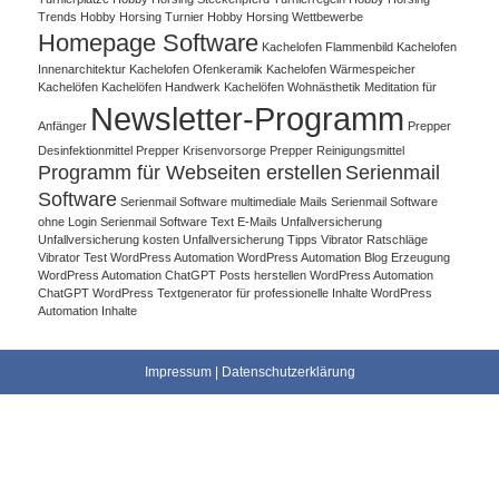
Trends
Hobby Horsing Turnier
Hobby Horsing Wettbewerbe
Homepage Software
Kachelofen Flammenbild
Kachelofen
Innenarchitektur
Kachelofen Ofenkeramik
Kachelofen Wärmespeicher
Kachelöfen
Kachelöfen Handwerk
Kachelöfen Wohnästhetik
Meditation für
Newsletter-Programm
Anfänger
Prepper
Desinfektionmittel
Prepper Krisenvorsorge
Prepper Reinigungsmittel
Programm für Webseiten erstellen
Serienmail
Software
Serienmail Software multimediale Mails
Serienmail Software
ohne Login
Serienmail Software Text E-Mails
Unfallversicherung
Unfallversicherung kosten
Unfallversicherung Tipps
Vibrator Ratschläge
Vibrator Test
WordPress Automation
WordPress Automation Blog Erzeugung
WordPress Automation ChatGPT Posts herstellen
WordPress Automation
ChatGPT WordPress Textgenerator für professionelle Inhalte
WordPress
Automation Inhalte
Impressum
|
Datenschutzerklärung