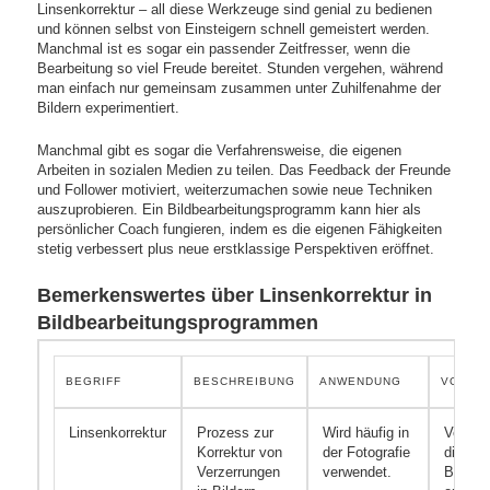
Linsenkorrektur – all diese Werkzeuge sind genial zu bedienen
und können selbst von Einsteigern schnell gemeistert werden.
Manchmal ist es sogar ein passender Zeitfresser, wenn die
Bearbeitung so viel Freude bereitet. Stunden vergehen, während
man einfach nur gemeinsam zusammen unter Zuhilfenahme der
Bildern experimentiert.
Manchmal gibt es sogar die Verfahrensweise, die eigenen
Arbeiten in sozialen Medien zu teilen. Das Feedback der Freunde
und Follower motiviert, weiterzumachen sowie neue Techniken
auszuprobieren. Ein Bildbearbeitungsprogramm kann hier als
persönlicher Coach fungieren, indem es die eigenen Fähigkeiten
stetig verbessert plus neue erstklassige Perspektiven eröffnet.
Bemerkenswertes über Linsenkorrektur in
Bildbearbeitungsprogrammen
BEGRIFF
BESCHREIBUNG
ANWENDUNG
VORTEI
Linsenkorrektur
Prozess zur
Wird häufig in
Verbes
Korrektur von
der Fotografie
die
Verzerrungen
verwendet.
Bildqua