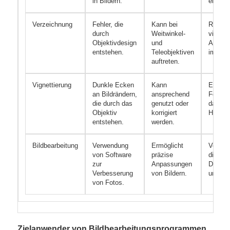
in Bildern.
erhebli
Verzeichnung
Fehler, die
Kann bei
Reduzi
durch
Weitwinkel-
visuell
Objektivdesign
und
Ablenk
entstehen.
Teleobjektiven
im Bild
auftreten.
Vignettierung
Dunkle Ecken
Kann
Erhöht
an Bildrändern,
ansprechend
Fokus 
die durch das
genutzt oder
das
Objektiv
korrigiert
Hauptm
entstehen.
werden.
Bildbearbeitung
Verwendung
Ermöglicht
Verbes
von Software
präzise
die vis
zur
Anpassungen
Darstel
Verbesserung
von Bildern.
und Det
von Fotos.
Zielanwender von Bildbearbeitungsprogrammen