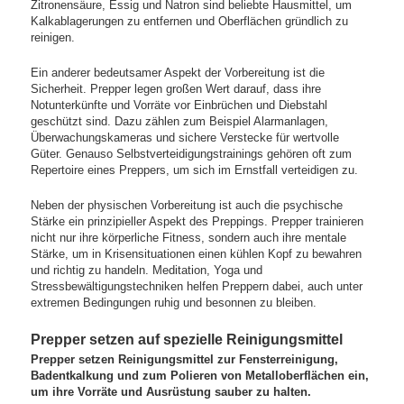
Zitronensäure, Essig und Natron sind beliebte Hausmittel, um
Kalkablagerungen zu entfernen und Oberflächen gründlich zu
reinigen.
Ein anderer bedeutsamer Aspekt der Vorbereitung ist die
Sicherheit. Prepper legen großen Wert darauf, dass ihre
Notunterkünfte und Vorräte vor Einbrüchen und Diebstahl
geschützt sind. Dazu zählen zum Beispiel Alarmanlagen,
Überwachungskameras und sichere Verstecke für wertvolle
Güter. Genauso Selbstverteidigungstrainings gehören oft zum
Repertoire eines Preppers, um sich im Ernstfall verteidigen zu.
Neben der physischen Vorbereitung ist auch die psychische
Stärke ein prinzipieller Aspekt des Preppings. Prepper trainieren
nicht nur ihre körperliche Fitness, sondern auch ihre mentale
Stärke, um in Krisensituationen einen kühlen Kopf zu bewahren
und richtig zu handeln. Meditation, Yoga und
Stressbewältigungstechniken helfen Preppern dabei, auch unter
extremen Bedingungen ruhig und besonnen zu bleiben.
Prepper setzen auf spezielle Reinigungsmittel
Prepper setzen Reinigungsmittel zur Fensterreinigung,
Badentkalkung und zum Polieren von Metalloberflächen ein,
um ihre Vorräte und Ausrüstung sauber zu halten.