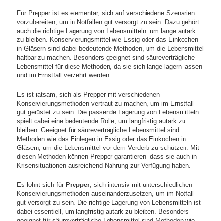
Für Prepper ist es elementar, sich auf verschiedene Szenarien
vorzubereiten, um in Notfällen gut versorgt zu sein. Dazu gehört
auch die richtige Lagerung von Lebensmitteln, um lange autark
zu bleiben. Konservierungsmittel wie Essig oder das Einkochen
in Gläsern sind dabei bedeutende Methoden, um die Lebensmittel
haltbar zu machen. Besonders geeignet sind säureverträgliche
Lebensmittel für diese Methoden, da sie sich lange lagern lassen
und im Ernstfall verzehrt werden.
Es ist ratsam, sich als Prepper mit verschiedenen
Konservierungsmethoden vertraut zu machen, um im Ernstfall
gut gerüstet zu sein. Die passende Lagerung von Lebensmitteln
spielt dabei eine bedeutende Rolle, um langfristig autark zu
bleiben. Geeignet für säureverträgliche Lebensmittel sind
Methoden wie das Einlegen in Essig oder das Einkochen in
Gläsern, um die Lebensmittel vor dem Verderb zu schützen. Mit
diesen Methoden können Prepper garantieren, dass sie auch in
Krisensituationen ausreichend Nahrung zur Verfügung haben.
Es lohnt sich für
Prepper
, sich intensiv mit unterschiedlichen
Konservierungsmethoden auseinanderzusetzen, um im Notfall
gut versorgt zu sein. Die richtige Lagerung von Lebensmitteln ist
dabei essentiell, um langfristig autark zu bleiben. Besonders
geeignet für säureverträgliche Lebensmittel sind Methoden wie